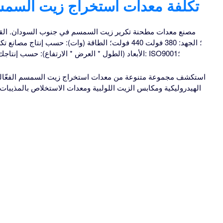
تكلفة معدات استخراج زيت السم
الأبعاد (الطول * العرض * الارتفاع): حسب إنتاجك اليومي؛ الوزن: يعتمد على الإنتاج؛ الشهادة: ISO9001؛
استكشف مجموعة متنوعة من معدات استخراج زيت السمسم الفعّالة 
الهيدروليكية ومكابس الزيت اللولبية ومعدات الاستخلاص بالمذيبا