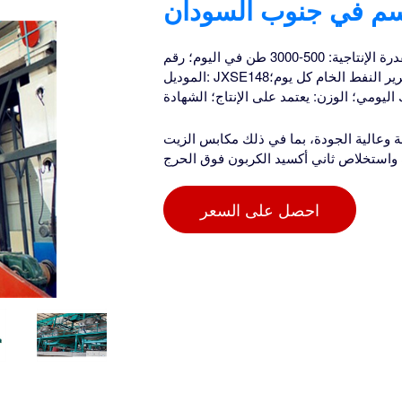
سم في جنوب السودان
مصنع معدات مطحنة تكرير زيت السمسم في جنوب السودان. القدرة الإنتاجية: 500-3000 طن في اليوم؛ رقم
الموديل: JXSE148؛ الجهد: 380 فولت 440 فولت؛ الطاقة (وات): حسب إنتاج مصانع تكرير النفط الخام كل يوم؛
وعالية الجودة، بما في ذلك مكابس الزيت
ت واستخلاص ثاني أكسيد الكربون فوق الحرج
احصل على السعر