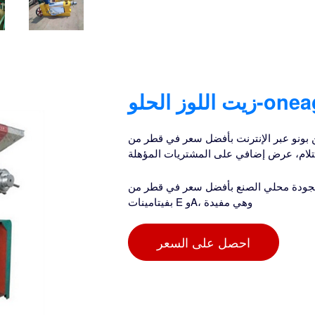
لإنترنت بأفضل سعر في قطر من Rokomari. زيوت الشعر متوفرة
ي الصنع بأفضل سعر في قطر من shadleens الفوائد: → غني
بفيتامينات E وA، وهي مفيدة
احصل على السعر