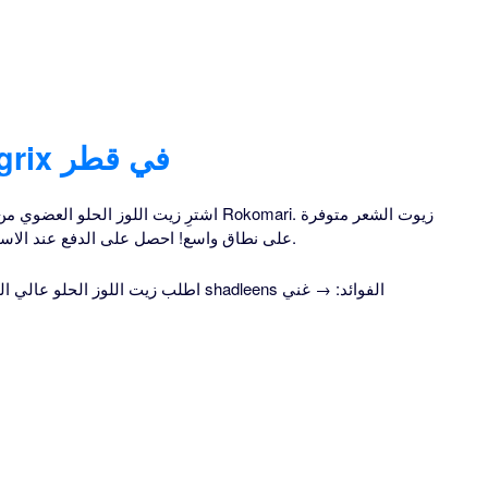
زيت اللوز الحلو-oneagrix في قطر
اشترِ زيت اللوز الحلو العضوي من بونو عبر ا
على نطاق واسع! احصل على الدفع عند الاستلام، عرض إضافي على المشتريات المؤهلة.
اطلب زيت اللوز الحلو عالي الجودة محل