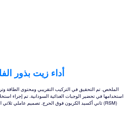
أداء زيت بذور الف
الملخص. تم التحقيق في التركيب التقريبي ومحتوى الطاقة وتركي
استخدامها في تحضير الوجبات الغذائية السودانية. تم إجراء استخ
ثاني أكسيد الكربون فوق الحرج. تصميم عاملي ثلاثي المستويات من خلال منهجية سطح الاستجابة (RSM)