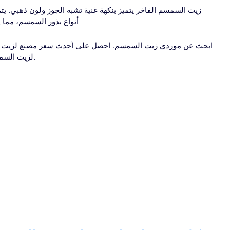
زيت السمسم الفاخر يتميز بنكهة غنية تشبه الجوز ولون ذهبي. يت
أنواع بذور السمسم، مما يوف
ابحث عن موردي زيت السمسم. احصل على أحدث سعر مصنع لزيت ا
مصنعي اليمن وموردي B2B لزيت السمسم. الصفحة 1.