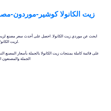
زيت الكانولا كوشير-موردون-مصا
ابحث عن موردي زيت الكانولا. احصل على أحدث سعر مصنع لزيت 
الشركات المصنعة السعودية وموردي B2B لزيت الكانولا.
الجملة والمصنعون ال