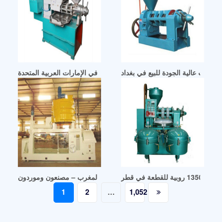
صر زيت عالية الجودة للبيع في بغداد
الشركة المصنعة لمعصرة الزيت التجارية في الإمارات العربية المتحدة
 في قطر
آلات طحن الزيت في المغرب – مصنعون وموردون
Posts
1
2
…
1,052
pagination