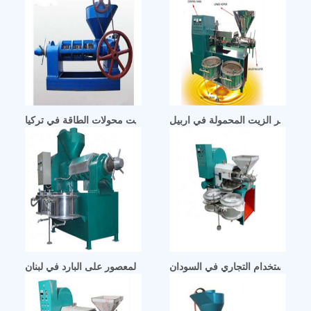
آلة عصر الزيت المحمولة في اربيل
آلة تنقية فلتر زيت محولات الطاقة في تركيا
بيرة للاستخدام التجاري في السودان
زيت بذر الكتان/بذور الكتان النقي 100% المعصور على البارد في لبنان