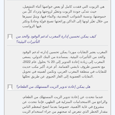
هي الزيوت التي فقدت كامل أو بعض خواصها أثناء التشغيل،
حيث تتدنّى جودة الزيوت وتتغيّر لزوجتها وتزداد كلٌّ من
حموضتها، ونسبة الشوائب المعدنية، والماء فيها، ويتمّ تمييزها
من خلال تغيّر لونها إلى الداكن ورائحتها تصبح قويّة وحادةّ وتكثر
فيها الرواسب.
كيف يمكن تحسين إدارة المغرب لدعم الوقود والحد من
التأثيرات البيئية؟
المغرب يعتبر النفايات موردا يمكن تحسين إدارته لدعم الوقود
والحد من التأثيرات البيئية. بمساندة من البنك الدولي، يسعى
المغرب إلى زيادة إعادة التدوير إلى 20 % بحلول عام 2022،
مع تحسين ظروف نابشي القمامة. أم عزة، أكبر مكب حديث
للنفايات في منطقة المغرب العربي، وتكمن أهميته في تحويل
النفايات العضوية إلى الغاز الحيوي عن طريق تحللها.
هل يمكن إعادة تدوير الزيت المستهلك من الطعام؟
عندما نتحدث عن إعادة تدوير الزيت المستهلك من الطعام،
والراجع من الاستخدامات المنزلية في الطهي، فإننا نتحدث عن
مشروع في غاية الأهمية، خصوصا بعدما اتضح لمعظم الناس
مقدار الخطر الذي تتعرض له صحتهم من جراء استخدام الزيت