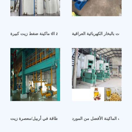
ص الزيت بالبخار الكهربائية العراقية
ماكينة ضغط زيت كبيرة dl zyj04 شراء في الجزائر
لتر زيت الماكينة الأفضل من المورد
آلات عصر الزيت الكبيرة الموفرة للطاقة في أربيل/معصرة زيت