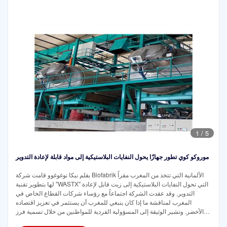
1
/
5
موروكو كوي تطور جهازًا يحول النفايات البلاستيكية إلى مواد قابلة لإعادة التدوير
بقلم نيكا نوغوغوو قامت شركة Biofabrik الألمانية التي تتخذ من المغرب مقراً
لها بتطوير تقنية "WASTX" التي تحول النفايات البلاستيكية إلى زيت قابل لإعادة
التدوير. وقد عقدت الشركة اجتماعاً مع رؤساء شركات القطاع الخاص في
المغرب لمناقشة ما إذا كان ينبغي للمغرب أن يستثمر في تعزيز اقتصاده
الأخضر. وتشير الوثيقة إلى المسؤولية الفردية للمواطنين من خلال تسمية فرز
النفايات كأحد أشكال المواطنة البيئية.