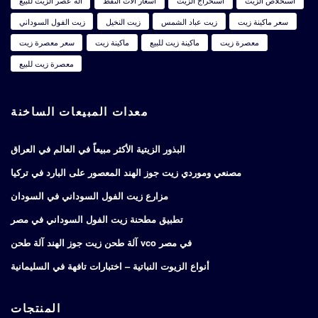
استخلاص الزيت
استخراج الزيت
أسعار آلات النفط
آلة عصر الزيت للبيع
سعر ماكينة زيت
زيت عباد الشمس
زيت النخيل
زيت الفول السوداني
معصرة زيت
ماكينة زيت للبيع
ماكينة زيت
سعر معصرة زيت
معصرة زيت للبيع
معدات المبيعات الساخنة
البذور الزيتية الأكثر مبيعاً في العالم في العراق
مصنعي وموردي زيت جوز الهند المعصور على البارد في تركيا
مزارع زيت الفول السوداني في السودان
تطبيق مطحنة زيت الفول السوداني في مصر
آلة طحن زيت جوز الهند آلة طحن vco في مصر
أنواع الزيوت النباتية – اختبارات تافهة في السليمانية
المنتجات