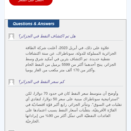
هل تم اكتشاف النفط في الجزائر؟
علاوة على ذلك، في أبريل 2023، أعلنت شركة الطاقة
الجزائرية المملوكة للدولة، سوناطراك، عن ستة اكتشافات
نفطية جديدة. تم اكتشاف بئرين في أمكيد شرق وسط
الجزائر، ينتج أحدهما أكثر من 5599 برميل من النفط الخام
وأكثر من 170 ألف متر مكعب من الغاز يوميا.
كم سعر النفط في الجزائر؟
وأوضح أن متوسط سعر النفط كان في حدود 70 دولارا، لكن
"استراتيجية سوناطراك مبنية على سعر 50 دولارا، لتفادي أي
تقلبات في السوق". وتتأثر الجزائر، رابع أكبر قوّة اقتصاديّة في
القارّة الأفريقيّة، بتقلّبات أسعار النفط بسبب اعتمادها على
العائدات النفطيّة التي تمثّل أكثر من 90% من إيراداتها
الخارجيّة.