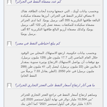
كم عدد مصفاة النفط في الجزائر؟
وبحسب بيانات أوبك ، التي جمعتها وحدة أبحاث الطاقة، هناك
6 مصافٍ لتكرير النفط في الجزائر، أبرزها مصفاة سكيكدة
البالغة طاقتها التكريرية 355 ألف برميل يوميًا. كما لدى الجزائر
مصفاة سكيكدة للمكثفات بسعة تصل إلى 122 ألف برميل
يوميًا، وكذلك مصفاة أرزيو البالغ طاقتها التكريرية 87 ألف
برميل يوميًا.
كم يبلغ احتياطي النفط في مصر؟
وبحسب بيانات حكومية، ارتفع الاستهلاك المحلي من الوقود
خلال العام الماضي إلى 17.7 مليون طن (129 مليون برميل)،
مع توقعات أن يواصل الاستهلاك الارتفاع بوتيرة سنوية بمقدار
3 ملايين طن (22 مليون برميل)، ليصل إلى 41 مليون طن (299
مليون برميل) في عام 2050. (الطن يعادل 7.33 برميلًا من
النفط الخام)
ما هي آثار ارتفاع أسعار النفط على العجز التجاري للجزائر؟
وساهم ارتفاع أسعار النفط في تراجع العجز التجاري للجزائر
"من 10,504 مليار دولار في نهاية أيلول/سبتمبر 2020 إلى
1,571 مليار دولار في أيلول/سبتمبر 2021" كما أعلن بنك