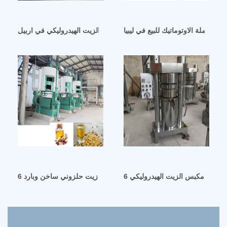
يت كاملة الاوتوماتيك للبيع في ليبيا
ماكينة استخراج الزيت الهيدروليكي في اربيل
مكبس زيت حلزوني ساخن وبارد 6yz-100 للبيع في دبي