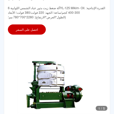
آلة ضغط زيت بذور عباد الشمس اللولبية 6YL-125 Mikim- Oil. القدرة الإنتاجية:
300-400 كجم/ساعة؛ الجهد: 220 فولت/380 فولت؛ الأبعاد
(الطول*العرض*الارتفاع): 2280*700*780 مم؛
احصل على السعر
1
/
5