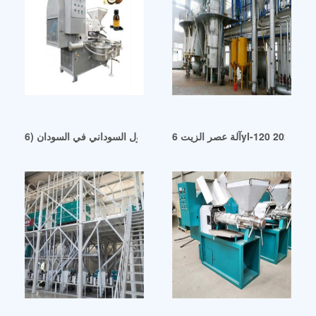
 لعام 2024
آلة عصر زيت الفول السوداني في السودان (6yl-68 6yl-120)