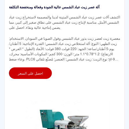
آلة عصر زيت عباد الشمس عالية الجودة وفعالة ومنخفضة التكلفة
اكتشف آلات عصر زيت عباد الشمس المتينة لدينا والمصممة لاستخراج زيت عباد
الشمس الأمثل. مناسبة لإنتاج زيت عباد الشمس على نطاق صغير إلى كبير، مما
يضمن إنتاجية عالية ونقاء. احصل على
معصرة زيت لعصر زيت بذور عباد الشمس وفول الصويا في السودان. الاستخدام:
زيت الطهي؛ النوع: آلة استخلاص زيت عباد الشمس؛ القدرة الإنتاجية: 5 أطنان/
يوم-5 أطنان/ساعة؛ الجهد: 220 فولت 380 فولت؛ الأبعاد (الطول * العرض *
الارتفاع): 1.2*0.78*1.1 متر؛ الوزن: 300 كجم؛ المكونات الأساسية: محرك،
وعاء ضغط، PLC؛ نوع الزيت: زيت عباد الشمس؛ العنصر: مُصنِّع تلقائي 6yl-95
عباد الشمس
احصل على السعر