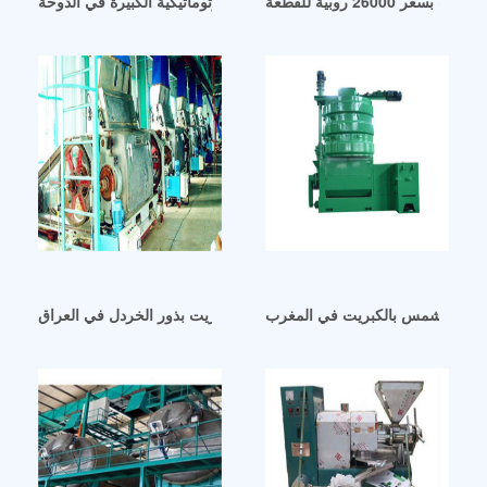
26000 روبية للقطعة
أفضل سعر لآلة عصر الزيت البارد الأوتوماتيكية الكبيرة في الدوحة
 عباد الشمس بالكبريت في المغرب
آلة معالجة زيت بذور الخردل في العراق