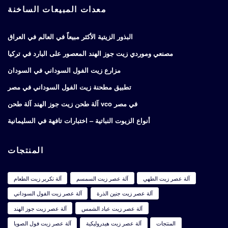
معدات المبيعات الساخنة
البذور الزيتية الأكثر مبيعاً في العالم في العراق
مصنعي وموردي زيت جوز الهند المعصور على البارد في تركيا
مزارع زيت الفول السوداني في السودان
تطبيق مطحنة زيت الفول السوداني في مصر
آلة طحن زيت جوز الهند آلة طحن vco في مصر
أنواع الزيوت النباتية – اختبارات تافهة في السليمانية
المنتجات
آلة عصر زيت الطهي
آلة عصر زيت السمسم
آلة تكرير زيت الطعام
آلة عصر زيت جنين الذرة
آلة عصر زيت الفول السوداني
آلة عصر زيت عباد الشمس
آلة عصر زيت جوز الهند
المنتجات
آلة عصر زيت هيدروليكية
آلة عصر زيت فول الصويا