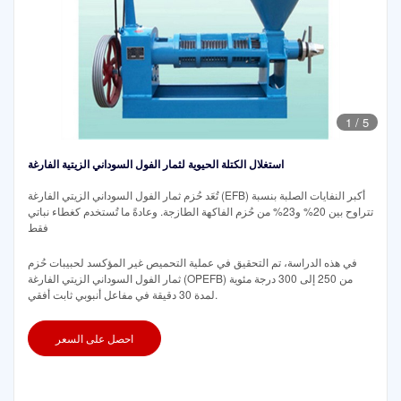
1
/
5
استغلال الكتلة الحيوية لثمار الفول السوداني الزيتية الفارغة
تُعَد حُزم ثمار الفول السوداني الزيتي الفارغة (EFB) أكبر النفايات الصلبة بنسبة
تتراوح بين 20% و23% من حُزم الفاكهة الطازجة. وعادةً ما تُستخدم كغطاء نباتي
فقط
في هذه الدراسة، تم التحقيق في عملية التحميص غير المؤكسد لحبيبات حُزم
ثمار الفول السوداني الزيتي الفارغة (OPEFB) من 250 إلى 300 درجة مئوية
لمدة 30 دقيقة في مفاعل أنبوبي ثابت أفقي.
احصل على السعر