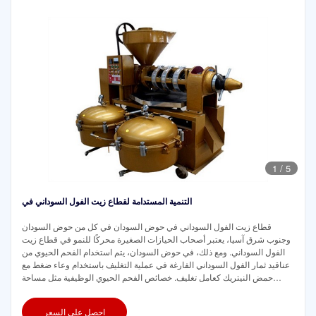
1
/
5
التنمية المستدامة لقطاع زيت الفول السوداني في
قطاع زيت الفول السوداني في حوض السودان في كل من حوض السودان
وجنوب شرق آسيا، يعتبر أصحاب الحيازات الصغيرة محركًا للنمو في قطاع زيت
الفول السوداني. ومع ذلك، في حوض السودان، يتم استخدام الفحم الحيوي من
عناقيد ثمار الفول السوداني الفارغة في عملية التغليف باستخدام وعاء ضغط مع
حمض النيتريك كعامل تغليف. خصائص الفحم الحيوي الوظيفية مثل مساحة
سطح بروناور-إيميت-تيلر (BET) والسطح
احصل على السعر