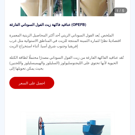
1
/
5
عناقيد فاكهة زيت الفول السوداني الفارغة (OPEFB)
الملخص. يُعد الفول السوداني الزيتي أحد أكثر المحاصيل الزيتية المعمرة
اقتصاديةً نظرًا لثماره الثمينة المنتجة للزيت في المناطق الاستوائية مثل غرب
إفريقيا وجنوب شرق آسيا. أثناء استخراج الزيت
تُعَد عناقيد الفاكهة الفارغة من زيت الفول السوداني مصدرًا محتملًا لطاقة الكتلة
الحيوية لأنها تحتوي على الليجنوسليولوز (السليلوز والهيميسليلوز واللجنين)
بحيث يمكن تحويلها إلى
احصل على السعر