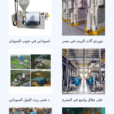
بالجملة موردي آلات الزيت في مصر
آلة ضغط لولبية لطحن زيت الفول السوداني في جنوب السودان
دبييا صناعة آلات عصر زيت الفول السوداني rspo
لسوداني على نطاق واسع في البصرة