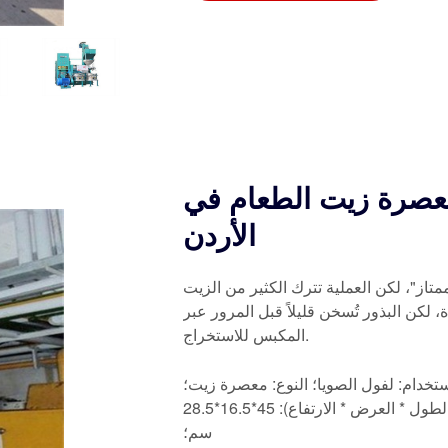
معصرة زيت الطعام في
الأردن
متاز"، لكن العملية تترك الكثير من الزيت
 لكن البذور تُسخن قليلاً قبل المرور عبر
المكبس للاستخراج.
تخدام: لفول الصويا؛ النوع: معصرة زيت؛
القدرة الإنتاجية: 10 طن يوميًا؛ الجهد: 220/110 فولت؛ الأبعاد (الطول * العرض * الارتفاع): 45*16.5*28.5
سم؛