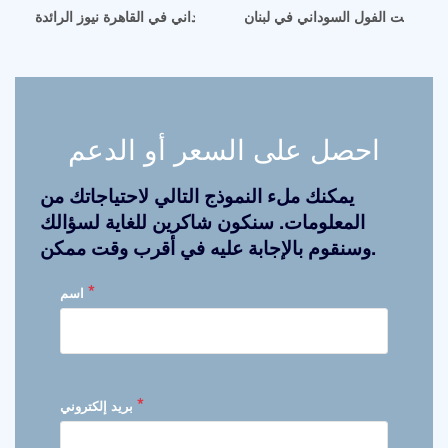
حنة زيت الفول السوداني في لبنان
ماكينة طحن زيت الفول السوداني في القاهرة نيوز الرائدة
احصل على السعر أو الدعم
يمكنك ملء النموذج التالي لاحتياجاتك من
المعلومات. سنكون شاكرين للغاية لسؤالك
وسنقوم بالإجابة عليه في أقرب وقت ممكن.
*
اسم
*
بريد إلكتروني