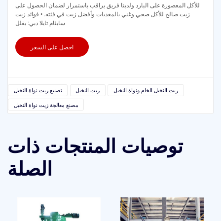
للأكل المعصورة على البارد ولدينا فريق يراقب باستمرار لضمان الحصول على
زيت صالح للأكل صحي وغني بالمغذيات وأفضل زيت في فئته. • فوائد زيت
سابثام تايلا دبي: يقلل
احصل على السعر
زيت النخيل الخام ونواة النخيل
زيت النخيل
تصنيع زيت نواة النخيل
مصنع معالجة زيت نواة النخيل
توصيات المنتجات ذات
الصلة