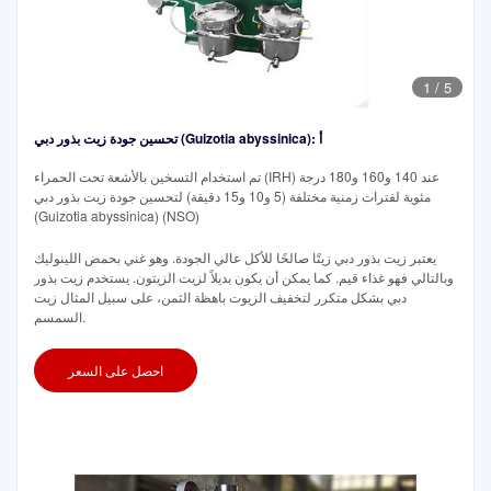
1
/
5
تحسين جودة زيت بذور دبي (Guizotia abyssinica): أ
تم استخدام التسخين بالأشعة تحت الحمراء (IRH) عند 140 و160 و180 درجة
مئوية لفترات زمنية مختلفة (5 و10 و15 دقيقة) لتحسين جودة زيت بذور دبي
(Guizotia abyssinica) (NSO)
يعتبر زيت بذور دبي زيتًا صالحًا للأكل عالي الجودة. وهو غني بحمض اللينوليك
وبالتالي فهو غذاء قيم. كما يمكن أن يكون بديلاً لزيت الزيتون. يستخدم زيت بذور
دبي بشكل متكرر لتخفيف الزيوت باهظة الثمن، على سبيل المثال زيت
السمسم.
احصل على السعر