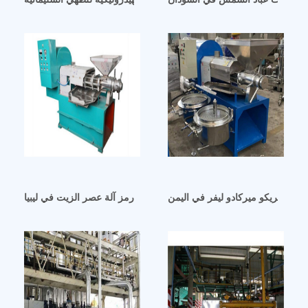
لهند بريكو ميركادو ليفر في اليمن
آلة عصر الزيت أمازون/رمز آلة عصر الزيت في ليبيا