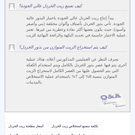
كيف تصنع زيت الخردل عالي الجودة؟
يبدأ إنتاج زيت الخردل عالي الجودة باختيار البذور عالية
الجودة. تأتي بذور الخردل بأصناف وألوان مختلفة (بني وأصفر
وأسود)، حيث يكون بعضها أكثر نفاذة وعطرية من غيرها. تعتبر
عملية الاختيار حاسمة في تحديد النكهة والرائحة النهائية للزيت.
كيف يتم استخراج الزيت المتوازن من بذور الخردل؟
بصرف النظر عن العمليتين المذكورتين أعلاه، هناك عملية
أخرى يتم فيها عصر بذور الخردل بالكامل ويتم استخدام الكعكة
التي يتم الحصول عليها من العصر الكامل لاستخراج الزيت
المتوازن بنسبة 6% إلى 7% باستخدام عملية الاستخلاص
بالمذيبات.
تكلفة مصنع استخلاص زيت الخردل
أسعار مطحنة زيت الخردل
مصانع استخلاص زيت الخردل
عملية تصنيع زيت الخردل