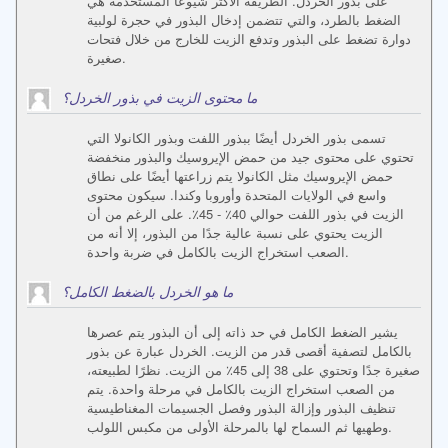
على بذور الخردل. الطريقة الأكثر شيوعًا المستخدمة هي
الضغط بالطرد، والتي تتضمن إدخال البذور في حجرة لولبية
دوارة تضغط على البذور وتدفع الزيت للخارج من خلال فتحات
صغيرة.
ما محتوى الزيت في بذور الخردل؟
تسمى بذور الخردل أيضًا ببذور اللفت وبذور الكانولا التي
تحتوي على محتوى جيد من حمض الإيروسيك والبذور منخفضة
حمض الإيروسيك مثل الكانولا يتم زراعتها أيضًا على نطاق
واسع في الولايات المتحدة وأوروبا وكندا. سيكون محتوى
الزيت في بذور اللفت حوالي 40٪ - 45٪. على الرغم من أن
الزيت يحتوي على نسبة عالية جدًا من البذور، إلا أنه من
الصعب استخراج الزيت بالكامل في ضربة واحدة.
ما هو الخردل بالضغط الكامل؟
يشير الضغط الكامل في حد ذاته إلى أن البذور يتم عصرها
بالكامل لتصفية أقصى قدر من الزيت. الخردل عبارة عن بذور
صغيرة جدًا وتحتوي على 38 إلى 45٪ من الزيت. نظرًا لطبيعته،
من الصعب استخراج الزيت بالكامل في مرحلة واحدة. يتم
تنظيف البذور وإزالة البذور وفصل الجسيمات المغناطيسية
وطهيها ثم السماح لها بالمرحلة الأولى من مكبس اللولب.