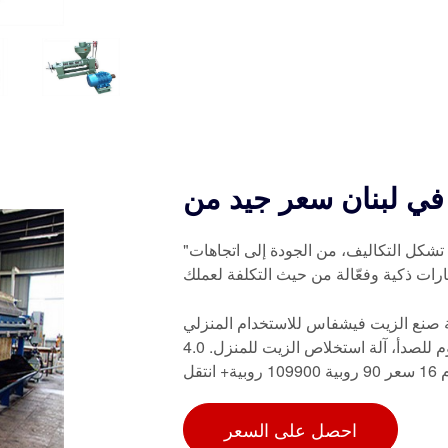
"استكشف أسعار آلات عصر الزيت في لبنان. اكتشف العوامل التي تشكل التكاليف، من الجودة إلى اتجاهات
ارات ذكية وفعّالة من حيث التكلفة لعملك
نع الزيت فيشفاس للاستخدام المنزلي Vi-582Tc 600 وات آلة عصر الزيت البارد مع بذور متعددة
مبسطة ووحدة تحكم رقمية في درجة الحرارة، من الفولاذ المقاوم للصدأ، آلة استخلاص الزيت للمنزل. 4.0
احصل على السعر