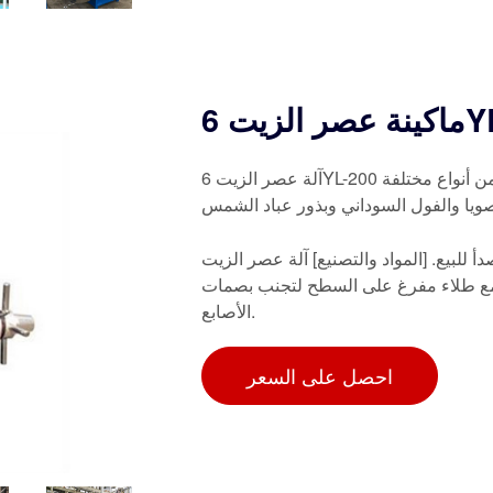
آلة عصر الزيت 6YL-200 هي آلة متعددة الاستخدامات وفعالة مصممة لاستخراج الزيت من أنواع مختلفة
أ للبيع. [المواد والتصنيع] آلة عصر الزيت
ء مع طلاء مفرغ على السطح لتجنب بصمات
الأصابع.
احصل على السعر