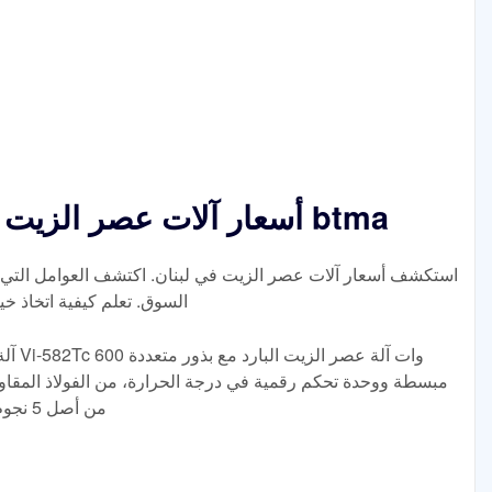
أسعار آلات عصر الزيت في لبنان سعر جيد من btma
السوق. تعلم كيفية اتخاذ خي
آلة ص
من أصل 5 نجوم 16 سعر 90 روبية 109900 روبية+ انتقل