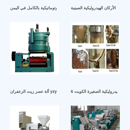
د لزيت الأركان الهيدروليكية الصينية
كينة عصر زيت السمسم والفول السوداني أوتوماتيكية بالكامل في اليمن
آلة عصر زيت الزعفران yzyx120sl في سوريا