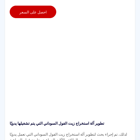
احصل على السعر
تطوير آلة استخراج زيت الفول السوداني التي يتم تشغيلها يدويًا
لذلك، تم إجراء بحث لتطوير آلة استخراج زيت الفول السوداني التي تعمل يدويًا
في قسم الطاقة والآلات الزراعية، جامعة قطر الزراعية.