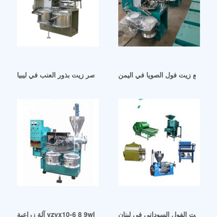
آلة صنع زيت فول الصويا في اليمن
تصنيع آلة عصر زيت بذور العنب في ليبيا
 عصر زيت الفول السوداني في لبنان
آلة زراعية yzyx10-6 8 9wk معصرة زيت في دامان