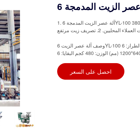
1. آلة عصر الزيت المدمجة 6YL-100 السعة: 150-2500 كجم/ساعة، الطاقة: 7.5 كيلو وات، الجهد: 380
يين. 2. تصريف زيت مرتفع
وصف آلة عصر الزيت 6YL-100 الطراز: 6YL-100 السعة: 5-7 طن/يوم سرعة العمود: 30-40 (دورة/دقيقة)
احصل على السعر