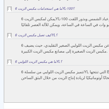
ما هي استخدامات مكبس الزيت 6YL-100؟
يمكن لمكبس الزيت 6YL-100 الضغط البارد والساخن، وهو مناسب لاستخراج معظم المحاصيل الزيتية مثل فول الصويا والفول السوداني وبذور الشاي والسمسم وعباد الشمس وبذور اللفت
كيف تعمل مكبس الزيت 6YL؟
يختلف عن مكبس الزيت اللولبي الصغير التقليدي، حيث يضيف 6YL سخانًا تلقائيًا لزيادة إنتاج الزيت من خلال البثق الساخن. مكبس الزيت الأوتوماتيكي هذا مثالي لإنتاج الزيوت النباتية من ورش
مكبس الزيت الصغيرة إلى مصانع مكبس الزيت الكبيرة.
ما هي مكبس الزيت اللولبي 6YL؟
تتميز مكبس الزيت اللولبي من سلسلة 6YL التي تنتجها BTMA بهيكل ضغط زيت صلب ونظام تسخين أوتوماتيكي، مع أعلى إنتاج للزيت. يختلف 6YL عن مكبس الزيت اللولبي الصغير التقليدي،