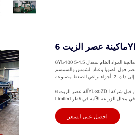
6YL-10
6YL-100 آلة عصر الزيت. الميزة الرئيسية: 1. يمكن لآلة عصر الزيت هذه معالجة المواد الخام بمعدل 4.5-5
لعصر فول الصويا وعباد الشمس والسمسم
راغي الضغط مصنوعة
آلة عصر الزيت 6YL-80ZD I مصنفة 0 من أصل 5 من قبل شركة Agro Machinery Industry (AMI)
وقة في مجال الزراعة الآلية في قطر
احصل على السعر