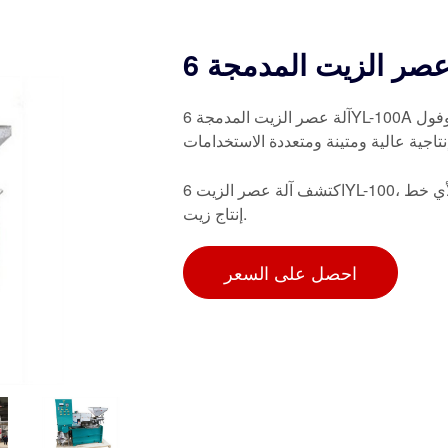
آلة عصر الزيت المدمجة 6YL-100A لاستخراج الزيت بكفاءة من بذور مختلفة مثل الفول السوداني وفول
اكتشف آلة عصر الزيت 6YL-100، المثالية لاستخراج الزيت من بذور مختلفة. متينة وفعالة ومثالية لأي خط
إنتاج زيت.
احصل على السعر