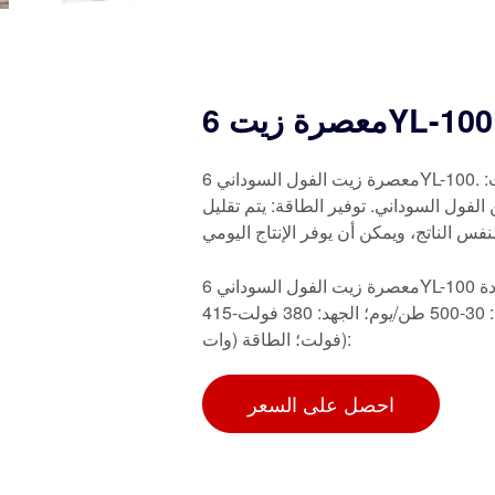
6YL-100 BTM
معصرة زيت الفول السوداني 6YL-100. قم بتسجيل الدخول لمشاهدة الأسعار. إنتاجية عالية من الزيت:
ل السوداني. توفير الطاقة: يتم تقليل
معصرة زيت الفول السوداني 6YL-100 حاصلة على شهادة CE في قطر. الاستخدام: آلة زيت الفول
السوداني؛ النوع: آلة عصر زيت فول الصويا؛ القدرة الإنتاجية: 30-500 طن/يوم؛ الجهد: 380 فولت-415
فولت؛ الطاقة (وات):
احصل على السعر