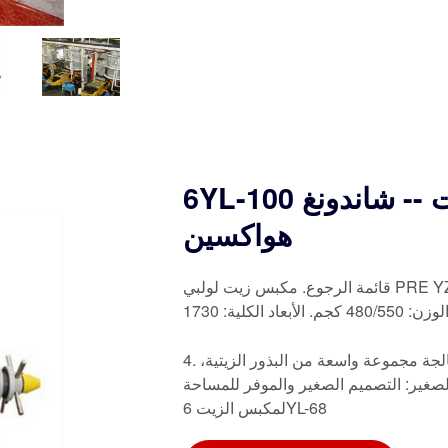
6YL-100 آلة ضغط الزيت اللولبية -- آلة الزيت -- شاندونغ
هواكسين
قائمة الرجوع. مكبس زيت لولبي PRE YZ390. الطراز: 6YL-100. السعة لكل 24 ساعة: 4-5 طن. الطاقة
4. تطبيق متعدد الاستخدامات: آلة عصر الزيت هذه قادرة على معالجة مجموعة واسعة من البذور الزيتية،
لتطبيقات استخراج الزيت المختلفة. 5. الحجم الصغير: التصميم الصغير والموفر للمساحة
لمكبس الزيت 6YL-68