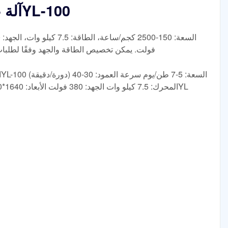
آلة عصر الزيت المدمجة 6YL-100
فولت. يمكن تخصيص الطاقة والجهد وفقًا لطلبات العملاء المحل
المحرك: 7.5 كيلو وات الجهد: 380 فولت الأبعاد: 1640*640*1200 (مم) الوزن: 480 كجم البقايا: 6YL