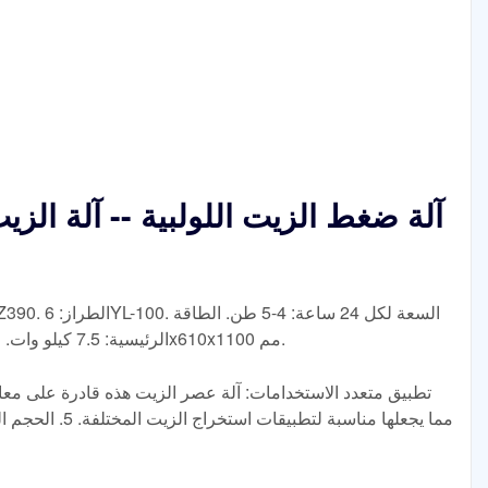
الرئيسية: 7.5 كيلو وات. الوزن: 480/550 كجم. الأبعاد الكلية: 1730x610x1100 مم.
مما يجعلها مناسبة 