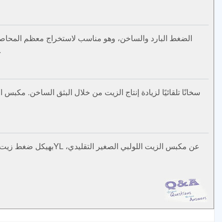
وبذور القطن وبذور الكتان، إلخ. لا يتجاوز متوسط استهلاك الطاقة