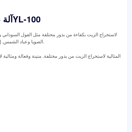
آلة عصر الزيت المدمجة 6YL-100
الصويا وعباد الشمس. إنتاجية عالية ومتينة ومتعددة الاستخدامات.