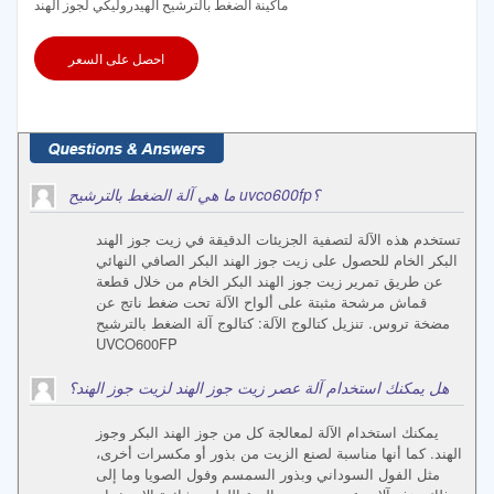
ماكينة الضغط بالترشيح الهيدروليكي لجوز الهند
احصل على السعر
ما هي آلة الضغط بالترشيح uvco600fp؟
تستخدم هذه الآلة لتصفية الجزيئات الدقيقة في زيت جوز الهند
البكر الخام للحصول على زيت جوز الهند البكر الصافي النهائي
عن طريق تمرير زيت جوز الهند البكر الخام من خلال قطعة
قماش مرشحة مثبتة على ألواح الآلة تحت ضغط ناتج عن
مضخة تروس. تنزيل كتالوج الآلة: كتالوج آلة الضغط بالترشيح
UVCO600FP
هل يمكنك استخدام آلة عصر زيت جوز الهند لزيت جوز الهند؟
يمكنك استخدام الآلة لمعالجة كل من جوز الهند البكر وجوز
الهند. كما أنها مناسبة لصنع الزيت من بذور أو مكسرات أخرى،
مثل الفول السوداني وبذور السمسم وفول الصويا وما إلى