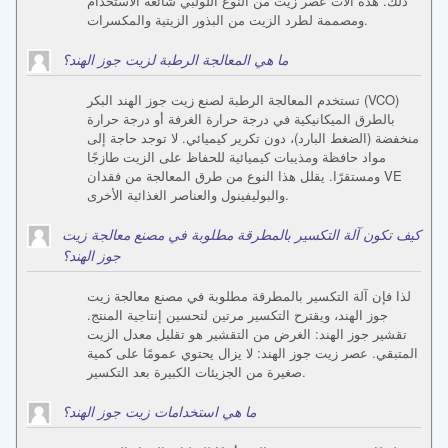
ذلك. هذه آلات عصر زيت من النوع اللولبي شائعة الاستخدام
ومصممة لطرد الزيت من البذور الزيتية والمكسرات.
ما هي المعالجة الرطبة لزيت جوز الهند؟
تستخدم المعالجة الرطبة لصنع زيت جوز الهند البكر (VCO)
بالطرق الميكانيكية في درجة حرارة الغرفة أو درجة حرارة
منخفضة (الضغط البارد)، دون تكرير كيميائي. لا توجد حاجة إلى
مواد حافظة ومذيبات كيميائية للحفاظ على الزيت طازجًا
ومستقرًا. يقلل هذا النوع من طرق المعالجة من فقدان VE
والبوليفينول والعناصر الغذائية الأخرى.
كيف تكون آلة التكسير بالمطرقة مطلوبة في مصنع معالجة زيت
جوز الهند؟
لذا فإن آلة التكسير بالمطرقة مطلوبة في مصنع معالجة زيت
جوز الهند، ويقترح التكسير مرتين لتحسين إنتاجية المنتج.
تقشير جوز الهند: الغرض من التقشير هو تقليل معدل الزيت
المتبقي. عصر زيت جوز الهند: لا يزال يحتوي عمومًا على كمية
صغيرة من الجزيئات الكبيرة بعد التكسير.
ما هي استخدامات زيت جوز الهند؟