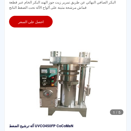
البكر الصافي النهائي عن طريق تمرير زيت جوز الهند البكر الخام عبر قطعة
قماش مرشحة مثبتة على ألواح الآلة تحت الضغط الناتج
احصل على السعر
1
/
5
آلة ترشيح الضغط UVCO450FP CoCoMaN