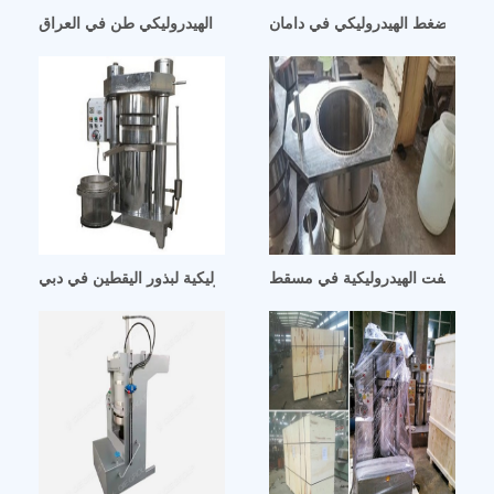
– زيت الضغط الهيدروليكي في دامان
شركة تصنيع مكبس الزيت الهيدروليكي طن في العراق
بذور اللفت الهيدروليكية في مسقط
آلة ضغط الزيت الهيدروليكية لبذور اليقطين في دبي