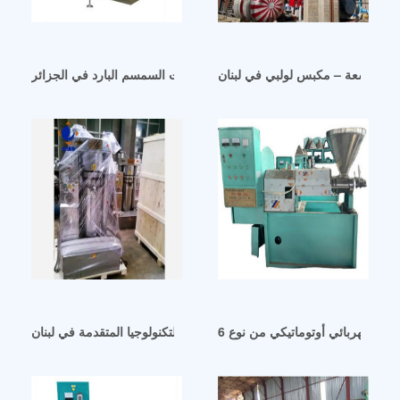
الية السعة – مكبس لولبي في لبنان
آلة تصنيع زيت السمسم البارد في الجزائر
آلة ضغط الزيت الهيدروليكية ذات التكنولوجيا المتقدمة في لبنان