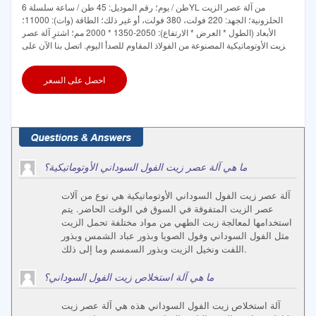
طن / يوم؛ رقم الموديل: 45 طن / ساعة سلسلة 6YL من آلة عصر الزيت
الحلزونية؛ الجهد: 220 فولت، 380 فولت، أو غير ذلك؛ الطاقة (وات): 11000؛
الأبعاد (الطول * العرض * الارتفاع): 2050-1350 * 2000 مم؛ اشترِ آلة عصر
الزيت الأوتوماتيكية المصنوعة من الفولاذ المقاوم للصدأ اليوم. اتصل بنا الآن على
0719656811. احصل على السعر.
احصل على السعر
ما هي آلة عصر زيت الفول السوداني الأوتوماتيكية؟
آلة عصر زيت الفول السوداني الأوتوماتيكية هي نوع من آلات
عصر الزيت المتفوقة في السوق في الوقت الحاضر. يتم
استخدامها لمعالجة زيت الطهي من مواد مختلفة تحمل الزيت
مثل الفول السوداني وفول الصويا وبذور عباد الشمس وبذور
اللفت ونخيل الزيت وبذور السمسم وما إلى ذلك.
ما هي آلة استخلاص زيت الفول السوداني؟
آلة استخلاص زيت الفول السوداني هذه هي آلة عصر زيت