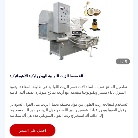
1
/
5
آلة ضغط الزيت اللولبية الهيدروليكية الأوتوماتيكية
تفاصيل المنتج. تقف سلسلة آلات عصر الزيت اللولبية في طليعة الصناعة، وتقود
السوق بأداء متميز وتكنولوجيا متقدمة. مع أربعة نماذج متوفرة، نصف آلية، كاملة
تُستخدم لمعالجة زيت الطهي من مواد مختلفة تحمل الزيت مثل الفول السوداني
وفول الصويا وبذور عباد الشمس وبذور اللفت ونخيل الزيت وبذور السمسم وما
إلى ذلك. آلة استخراج زيت الفول السوداني هذه هي آلة متكاملة
احصل على السعر