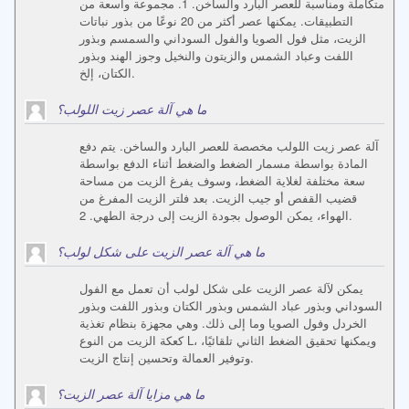
متكاملة ومناسبة للعصر البارد والساخن. 1. مجموعة واسعة من
التطبيقات. يمكنها عصر أكثر من 20 نوعًا من بذور نباتات
الزيت، مثل فول الصويا والفول السوداني والسمسم وبذور
اللفت وعباد الشمس والزيتون والنخيل وجوز الهند وبذور
الكتان، إلخ.
ما هي آلة عصر زيت اللولب؟
آلة عصر زيت اللولب مخصصة للعصر البارد والساخن. يتم دفع
المادة بواسطة مسمار الضغط والضغط أثناء الدفع بواسطة
سعة مختلفة لغلاية الضغط، وسوف يفرغ الزيت من مساحة
قضيب القفص أو جيب الزيت. بعد فلتر الزيت المفرغ من
الهواء، يمكن الوصول بجودة الزيت إلى درجة الطهي. 2.
ما هي آلة عصر الزيت على شكل لولب؟
يمكن لآلة عصر الزيت على شكل لولب أن تعمل مع الفول
السوداني وبذور عباد الشمس وبذور الكتان وبذور اللفت وبذور
الخردل وفول الصويا وما إلى ذلك. وهي مجهزة بنظام تغذية
كعكة الزيت من النوع L، ويمكنها تحقيق الضغط الثاني تلقائيًا،
وتوفير العمالة وتحسين إنتاج الزيت.
ما هي مزايا آلة عصر الزيت؟