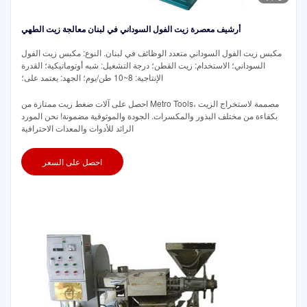
أرشيف معصرة زيت الفول السوداني في لبنان معالجة زيت الطهي
مكبس زيت الفول السوداني متعدد الوظائف في لبنان. النوع: مكبس زيت الفول
السوداني؛ الاستخدام: زيت القطن؛ درجة التشغيل: شبه أوتوماتيكية؛ القدرة
الإنتاجية: 8~10 طن/يوم؛ الجهد: يعتمد على؛
احصل على آلات ضغط زيت ممتازة من Metro Tools، مصممة لاستخراج الزيت
بكفاءة من مختلف البذور والمكسرات. الجودة والموثوقية مضمونة! نحن المورد
الرائد للأدوات والمعدات الاحترافية
احصل على السعر