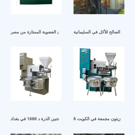
سمسم الصالح للأكل في السليمانية
كبسولات زيت بذور الكتان العضوية الممتازة من مصر
موردو معصرة زيت جنين الذرة د 1688 في بغداد