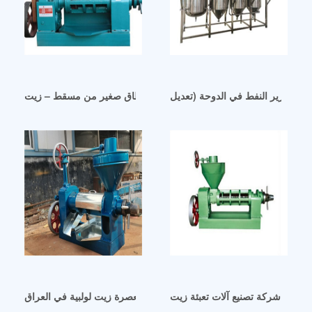
آلة طرد الزيوت الصالحة للأكل على نطاق صغير من مسقط – زيت
آلة عصر زيت الفول السوداني معصرة زيت لولبية في العراق