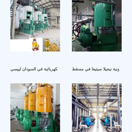
 الحلزونية نيجيلا سيتيفا في مسقط
آلة عصر زيت جوز الهند الكهربائية في السودان لييسي