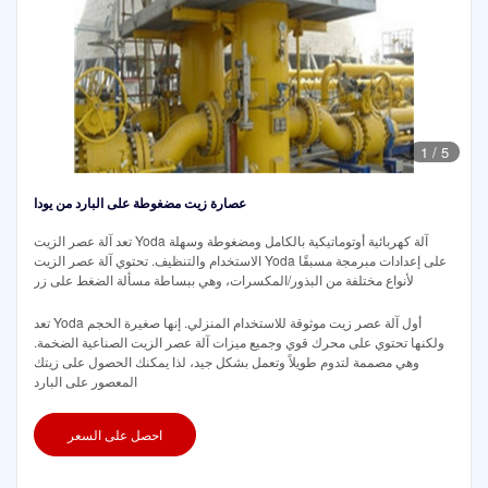
1
/
5
عصارة زيت مضغوطة على البارد من يودا
تعد آلة عصر الزيت Yoda آلة كهربائية أوتوماتيكية بالكامل ومضغوطة وسهلة
الاستخدام والتنظيف. تحتوي آلة عصر الزيت Yoda على إعدادات مبرمجة مسبقًا
لأنواع مختلفة من البذور/المكسرات، وهي ببساطة مسألة الضغط على زر
تعد Yoda أول آلة عصر زيت موثوقة للاستخدام المنزلي. إنها صغيرة الحجم
ولكنها تحتوي على محرك قوي وجميع ميزات آلة عصر الزيت الصناعية الضخمة.
وهي مصممة لتدوم طويلاً وتعمل بشكل جيد، لذا يمكنك الحصول على زيتك
المعصور على البارد
احصل على السعر