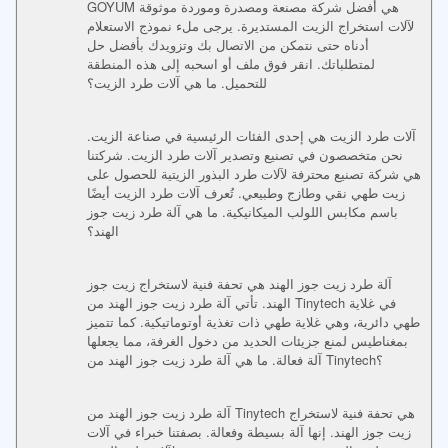
GOYUM هي أفضل شركة مصنعة ومصدرة وموردة موثوقة
لآلات استخراج الزيت المستديرة. يرجى ملء نموذج الاستعلام
أدناه حتى نتمكن من الاتصال بك وتزويدك بأفضل حل
لمتطلباتك. انقر فوق ملف أو اسحبه إلى هذه المنطقة
للتحميل. ما هي آلات طرد الزيت؟
آلات طرد الزيت هي إحدى الفئات الرئيسية في صناعة الزيت.
نحن متخصصون في تصنيع وتصدير آلات طرد الزيت. شركتنا
هي شركة تصنيع محترفة لآلات طرد البذور الزيتية للحصول على
زيت طهي نقي وطازج وطبيعي. تُعرف آلات طرد الزيت أيضًا
باسم مكابس اللولب الميكانيكية. ما هي آلة طرد زيت جوز
الهند؟
آلة طرد زيت جوز الهند هي تحفة فنية لاستخراج زيت جوز
الهند. تأتي آلة طرد زيت جوز الهند من Tinytech في غلاية
طهي دائرية، وهي غلاية طهي ذات تغذية أوتوماتيكية. كما تتميز
بمغناطيس لمنع جزيئات الحديد من دخول الغرفة، مما يجعلها
آلة فعالة. ما هي آلة طرد زيت جوز الهند من Tinytech؟
آلة طرد زيت جوز الهند من Tinytech هي تحفة فنية لاستخراج
زيت جوز الهند. إنها آلة بسيطة وفعالة. بصفتنا خبراء في آلات