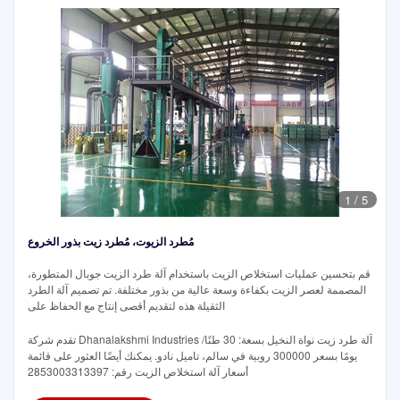
1
/
5
مُطرد الزيوت، مُطرد زيت بذور الخروع
قم بتحسين عمليات استخلاص الزيت باستخدام آلة طرد الزيت جوبال المتطورة،
المصممة لعصر الزيت بكفاءة وسعة عالية من بذور مختلفة. تم تصميم آلة الطرد
الثقيلة هذه لتقديم أقصى إنتاج مع الحفاظ على
تقدم شركة Dhanalakshmi Industries آلة طرد زيت نواة النخيل بسعة: 30 طنًا/
يومًا بسعر 300000 روبية في سالم، تاميل نادو. يمكنك أيضًا العثور على قائمة
أسعار آلة استخلاص الزيت رقم: 2853003313397