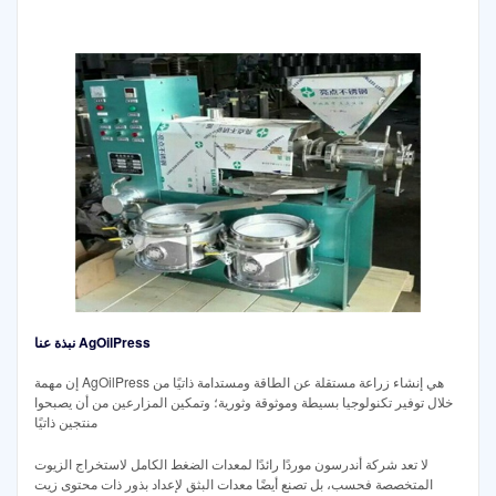
نبذة عنا AgOilPress
إن مهمة AgOilPress هي إنشاء زراعة مستقلة عن الطاقة ومستدامة ذاتيًا من
خلال توفير تكنولوجيا بسيطة وموثوقة وثورية؛ وتمكين المزارعين من أن يصبحوا
منتجين ذاتيًا
لا تعد شركة أندرسون موردًا رائدًا لمعدات الضغط الكامل لاستخراج الزيوت
المتخصصة فحسب، بل تصنع أيضًا معدات البثق لإعداد بذور ذات محتوى زيت