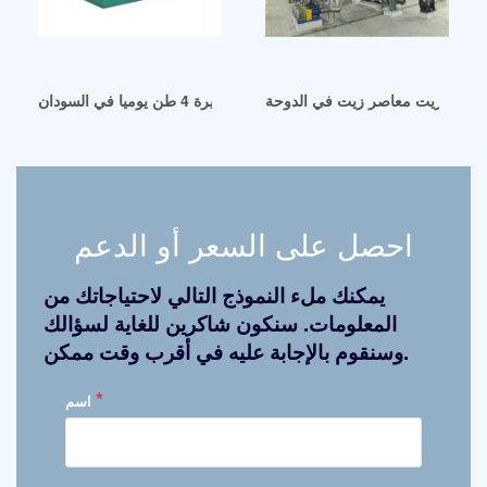
ن عصر زيت معاصر زيت في الدوحة
آلة عصر زيت فول الصويا البارد الكبيرة 4 طن يوميا في السودان
احصل على السعر أو الدعم
يمكنك ملء النموذج التالي لاحتياجاتك من
المعلومات. سنكون شاكرين للغاية لسؤالك
وسنقوم بالإجابة عليه في أقرب وقت ممكن.
*
اسم