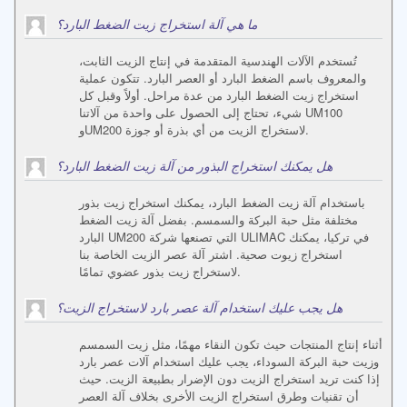
ما هي آلة استخراج زيت الضغط البارد؟
تُستخدم الآلات الهندسية المتقدمة في إنتاج الزيت الثابت،
والمعروف باسم الضغط البارد أو العصر البارد. تتكون عملية
استخراج زيت الضغط البارد من عدة مراحل. أولاً وقبل كل
شيء، تحتاج إلى الحصول على واحدة من آلاتنا UM100
وUM200 لاستخراج الزيت من أي بذرة أو جوزة.
هل يمكنك استخراج البذور من آلة زيت الضغط البارد؟
باستخدام آلة زيت الضغط البارد، يمكنك استخراج زيت بذور
مختلفة مثل حبة البركة والسمسم. بفضل آلة زيت الضغط
البارد UM200 التي تصنعها شركة ULIMAC في تركيا، يمكنك
استخراج زيوت صحية. اشتر آلة عصر الزيت الخاصة بنا
لاستخراج زيت بذور عضوي تمامًا.
هل يجب عليك استخدام آلة عصر بارد لاستخراج الزيت؟
أثناء إنتاج المنتجات حيث تكون النقاء مهمًا، مثل زيت السمسم
وزيت حبة البركة السوداء، يجب عليك استخدام آلات عصر بارد
إذا كنت تريد استخراج الزيت دون الإضرار بطبيعة الزيت. حيث
أن تقنيات وطرق استخراج الزيت الأخرى بخلاف آلة العصر