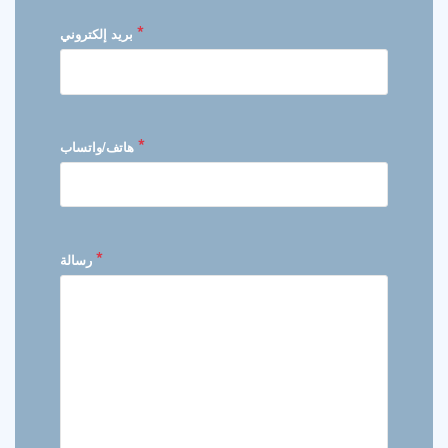
*
بريد إلكتروني
*
هاتف/واتساب
*
رسالة