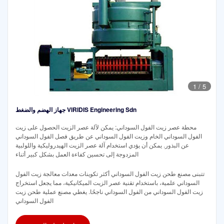
1
/
5
جهاز الهضم والضغط VIRIDIS Engineering Sdn
محطة عصر زيت الفول السوداني: يمكن لآلة عصر الزيت الحصول على زيت
الفول السوداني الخام وزيت الفول السوداني عن طريق فصل الفول السوداني
عن البذور. يمكن أن يؤدي استخدام آلة عصر الزيت الهيدروليكية واللولبية
المزدوجة إلى تحسين كفاءة العمل بشكل كبير أثناء
تتبنى مصنع طحن زيت الفول السوداني أكثر تكوينات معدات معالجة زيت الفول
السوداني علمية، باستخدام تقنية عصر الزيت الميكانيكية، مما يجعل استخراج
زيت الفول السوداني من الفول السوداني ناجحًا. يغطي مصنع عملية طحن زيت
الفول السوداني