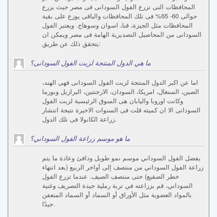
المحافظات التى تزرع الفول السودانى فى مصر حيث يزرع
حوالى 60- 65% فى تلك المحافظات والباقى يوزع على بقية
المحافظات مثل الجيزة، قنا، اسوان وسوهاج. ويعتبر الفول
السودانى من المحاصيل التصديرية الهامة فى مصر ويمكن ان
يتحقق ذلك عن طريق:
ما هي الدول المنتجة لزيت الفول السودانى؟
اما عن اكبر الدول المنتجة لزيت الفول السودانى فهى الهند،
الصين، السنغال، امريكا، السودان، الارجنتين، البرازيل وبورما
وكانت اوروبا واليابان هى السوق الرئيسية لزيت الفول
السودانى الا ان كميته قلت فى السنوات الاخيرة نتيجة انتشار
زراعة الكانولا فى تلك الدول.
ما هو موسم زراعة الفول السوداني؟
يفضل الفول السوداني موسم نمو طويل ودافئ وعادة ما يتم
زراعة الفول السوداني من منتصف إلى أواخر الربيع (بعد انتهاء
خطر الصقيع) حتى منتصف الصيف. عندما تزرع الفول
السوداني، قم بزراعته في تربة رملية جيدة التصريف وغنية
بالمواد العضوية مثل الأوراق أو السماد أو السماد المتعفن
جيدًا.