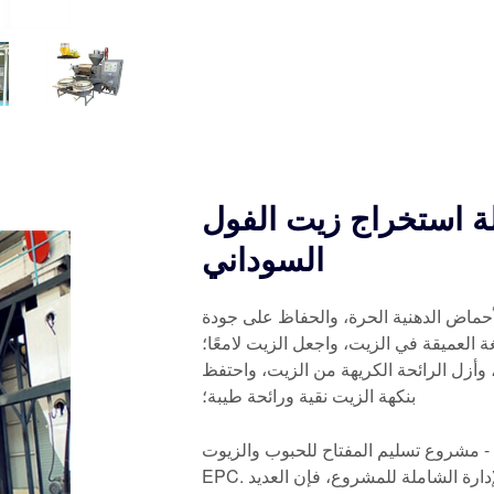
لة استخراج زيت الفول
السوداني
الأحماض الدهنية الحرة، والحفاظ على جودة
 العميقة في الزيت، واجعل الزيت لامعًا؛
، وأزل الرائحة الكريهة من الزيت، واحتفظ
بنكهة الزيت نقية ورائحة طيبة؛
مشروع تسليم المفتاح للحبوب والزيوت - EPC. تتمتع شركة QI'E بخبرة غنية في المقاولات العامة لمشروع
EPC. مع جودة المنتج الممتازة وخدمات المشروع الخالية من القلق والإدارة الشاملة للمشروع، فإن العديد