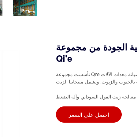
ية الجودة من مجموعة
Qi'e
تأسست مجموعة Qi'e في عام 1999، وهي مؤسسة رائدة متخصصة في تطوير وإنتاج وصيانة معدات الآلات
بالحبوب والزيوت. وتشمل منتجاتنا الزيت
معالجة زيت الفول السوداني وآلة الضغط
احصل على السعر