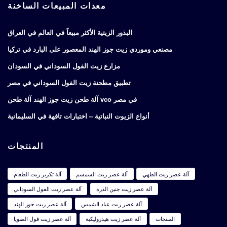
معدات المبيعات الساخنة
البذور الزيتية الأكثر مبيعاً في العالم في العراق
مصنعي وموردي زيت جوز الهند المعصور على البارد في تركيا
مزارع زيت الفول السوداني في السودان
تطبيق مطحنة زيت الفول السوداني في مصر
آلة طحن زيت جوز الهند آلة طحن vco في مصر
أنواع الزيوت النباتية – اختبارات تافهة في السليمانية
المنتجات
آلة عصر زيت الطهي
آلة عصر زيت السمسم
آلة تكرير زيت الطعام
آلة عصر زيت جنين الذرة
آلة عصر زيت الفول السوداني
آلة عصر زيت عباد الشمس
آلة عصر زيت جوز الهند
المنتجات
آلة عصر زيت هيدروليكية
آلة عصر زيت فول الصويا