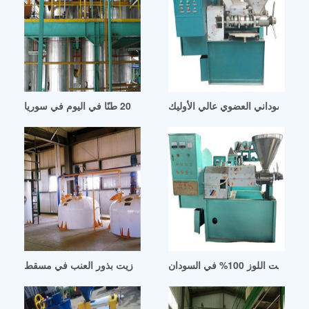
مس السوداني العضوي عالي الأوليك
خط إنتاج زيت الطهي بقدرة 10 إلى 20 طنًا في اليوم في سوريا
ج زيت اللوز 100% في السودان
التخطيط لشراء استخراج زيت بذور العنب في مسقط