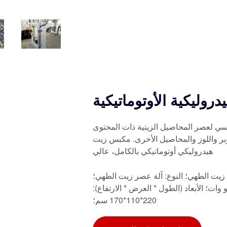
دروليكية الأوتوماتيكية
سي لعصر المحاصيل الزيتية ذات المحتوى
وبر واللوز والمحاصيل الأخرى. مكبس زيت
هيدروليكي أوتوماتيكي بالكامل، عالي
زيت الطهي؛ النوع: آلة عصر زيت الطهي؛
لإنتاجية: 5 طن/24 ساعة؛ المحرك: 1.5-15 كيلو وات؛ الأبعاد (الطول * العرض * الارتفاع):
220*110*170 سم؛