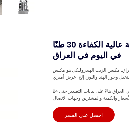
معصرة زيت جوز الهند الهيدروليكية عالية الكفاءة 30 طنًا
في اليوم في العراق
عراق. مكبس الزيت الهيدروليكي هو مكبس
نخيل وجوز الهند واللوز، إلخ. عرض أميزي
ابحث عن الموردين الاقتصاديين لمكبس الزيت: 52 مصنعًا في العراق بناءً على بيانات التصدير حتى 24
احصل على السعر