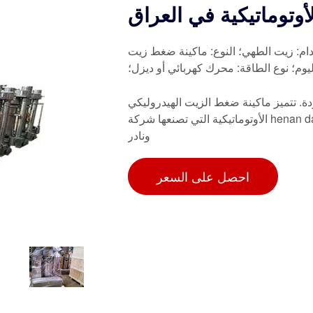
أوتوماتيكية في العراق
خدام: زيت الطهي؛ النوع: ماكينة ضغط زيت
. تتميز ماكينة ضغط الزيت الهيدروليكي
الأوتوماتيكية التي تصنعها شركة henan dafu بالعديد من المزايا: سهولة التشغيل، ومعدل ضغط زيت مرتفع،
ونادر
احصل على السعر