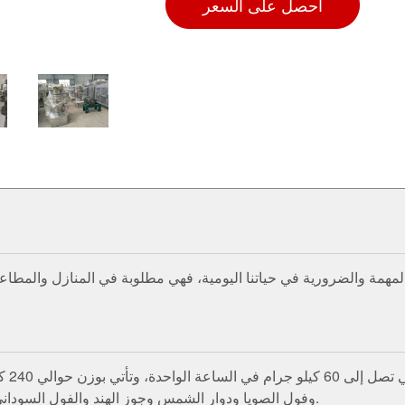
احصل على السعر
 المهمة والضرورية في حياتنا اليومية، فهي مطلوبة في المنازل والمطا
وهي م
وفول الصويا ودوار الشمس وجوز الهند والفول السوداني والسمسم، أي أنها تنتج جميع أنواع الزيوت النباتية تقريبًا.