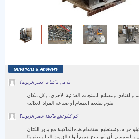
ما هي ماكينات عصر الزيوت؟
عم والفنادق ومصانع المنتجات الغذائية الأخرى، وكل مكان
يقوم بتقديم الطعام أو صناعة المواد الغذائية.
كم كيلو تنتج ماكينة عصر الزيوت؟
ن ماكينات عصر الزيوت التي تمتاز بقدرتها الإنتاجية التي تصل إلى 60 كيلو جرام في الساعة الواحدة، وتأتي بوزن حوالي 240 كيلو جرام. وتستطيع استخدام هذه الماكينة مع بذور الكتان