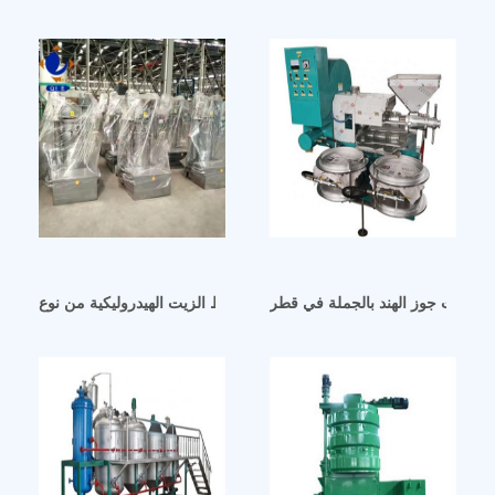
آلة ضغط الزيت الهيدروليكية من نوع VLP سعة 25 طن في بغداد
لات زيت جوز الهند بالجملة في قطر