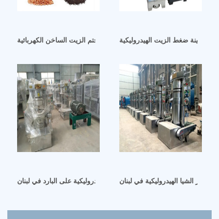
aamstamp m-2000 بالإمارات العربية المتحدة
ت جوز الشيا الهيدروليكية في لبنان
آلة استخلاص زيت جوز الهند الهيدروليكية على البارد في لبنان