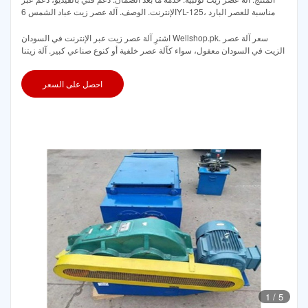
الإنترنت. الوصف. آلة عصر زيت عباد الشمس 6YL-125، مناسبة للعصر البارد
اشترِ آلة عصر زيت عبر الإنترنت في السودان Wellshop.pk. سعر آلة عصر
الزيت في السودان معقول، سواء كآلة عصر خلفية أو كنوع صناعي كبير. آلة زيتنا
احصل على السعر
1
/
5