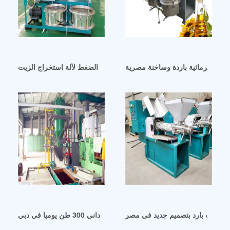
مصر 50 طن يوميا معدات ما قبل الضغط لآلة استخراج الزيت
 زيت برمائية باردة وساخنة مصرية
صر زيت بارد بتصميم جديد في مصر
معصرة زيت الفول السوداني 300 طن يوميا في دبي