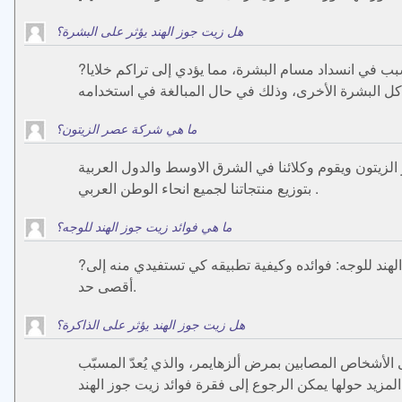
هل زيت جوز الهند يؤثر على البشرة؟
?بعد أن تغسلي وجهك، قومي بتطبيق زيت جوز الهند بطبقة خفيفة على بشرتك، واتركيه حتى اليوم التالي، واشطفي وجهك كالمعتاد. يتسبب في انسداد مسام البشرة، مما يؤدي إلى تراكم خلايا
ما هي شركة عصر الزيتون؟
الزيتون ويقوم وكلائنا في الشرق الاوسط والدول العربية
بتوزيع منتجاتنا لجميع انحاء الوطن العربي .
ما هي فوائد زيت جوز الهند للوجه؟
?لا غنى عن المواد الطبيعية لإنعاش البشرة وزيادة حيويتها، ومن هذه المواد زيت جوز الهند الطبيعي، حيث سنتحدث اليوم عن زيت جوز الهند للوجه: فوائده وكيفية تطبيقه كي تستفيدي منه إلى
أقصى حد.
هل زيت جوز الهند يؤثر على الذاكرة؟
 الأشخاص المصابين بمرض ألزهايمر، والذي يُعدّ المسبّب