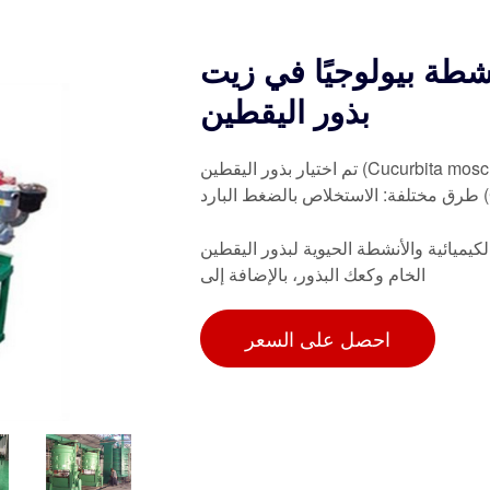
لنشطة بيولوجيًا في زيت
بذور اليقطين
تم اختيار بذور اليقطين (Cucurbita moschata Duch.) من صنف KH (Kashi Harit) لاستخراج الزيت بثلاث
كيميائية والأنشطة الحيوية لبذور اليقطين
الخام وكعك البذور، بالإضافة إلى
احصل على السعر