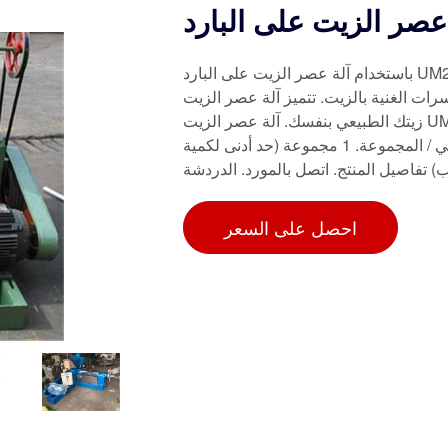
باستخدام آلة عصر الزيت على البارد UM200 من ULIMAC، يمكنك عصر الزيت محلي الصنع من جميع
ة بالزيت. تتميز آلة عصر الزيت UM200 بكفاءة استخلاص عالية وتسمح لك بصنع
زيتك الطبيعي بنفسك. آلة عصر الزيت UM200 بسعة 91 كجم في الساعة لمعالجة واستخراج زيت الأفوكادو
والزيتون وجوز الهند واليقطين. 2,100.00-4,000.00 دولار أمريكي / المجموعة. 1 مجموعة (حد أدنى لكمية
احصل على السعر