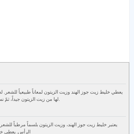
لها من زيت الزيتون جيداً، ثمّ نسخنه قليلاً إما في الميكروويف أو نضعه قريباً من النار. نقسم الشعر إلى قسمين، ثمّ نقسم كل قسم إلى خصلات صغيرة متفرقة.
يعتبر خليط زيت جوز الهند، وزيت الزيتون بلسماً مرطباً للشع
الرأس. يعطي خليط