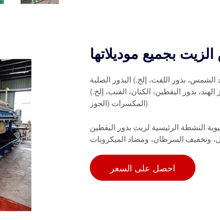
د الشمس، بذور اللفت، إلخ.) البذور الصلبة
 الهند، بذور اليقطين، الكتان، القنب، إلخ.)
المكسرات (الجوز)
رئيسية لزيت بذور اليقطين (PSO) ونشاطها البيولوجي مثل
 وتخفيف السرطان، ومضاد الميكروبات
احصل على السعر