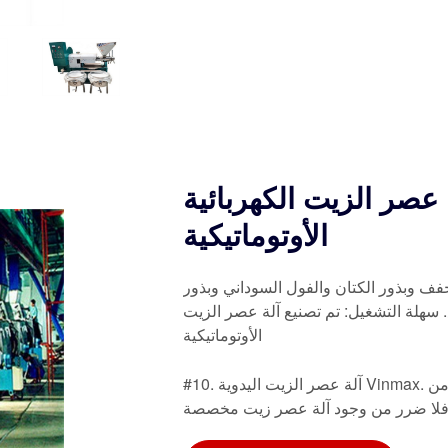
عصر الزيت الكهربائية
الأوتوماتيكية
فف وبذور الكتان والفول السوداني وبذور
اليقطين وجوز الكينوا وبذور الجوز وبذور السمسم والخروع. سهلة التشغيل: تم تصنيع آلة عصر الزيت
الأوتوماتيكية
#10. آلة عصر الزيت اليدوية Vinmax. شاهدها. مع وجود الكثير من الدهون المشبعة في الزيوت الخالية من
ا، فلا ضرر من وجود آلة عصر زيت مخصصة