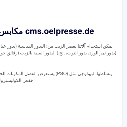
مكابس الزيت بجميع موديلاتها cms.oelpresse.de
يمكن استخدام آلاتنا لعصر الزيت من: البذور القياسية (بذور عبا
(بذور ثمر الورد، بذور التوت، إلخ.) البذور الغنية بالزيت (رقائق جوز
يستعرض الفصل المكونات الحيوية النشطة ال
خفض الكوليسترول،