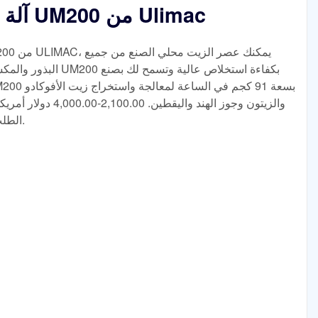
آلة عصر الزيت على البارد UM200 من Ulimac
البذور والمكسرات الغني
الطلب) تفاصيل المنتج. اتصل بالمورد. الدردشة.