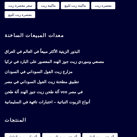
معصرة زيت
ماكينة زيت للبيع
ماكينة زيت
سعر معصرة زيت
معصرة زيت للبيع
معدات المبيعات الساخنة
البذور الزيتية الأكثر مبيعاً في العالم في العراق
مصنعي وموردي زيت جوز الهند المعصور على البارد في تركيا
مزارع زيت الفول السوداني في السودان
تطبيق مطحنة زيت الفول السوداني في مصر
آلة طحن زيت جوز الهند آلة طحن vco في مصر
أنواع الزيوت النباتية – اختبارات تافهة في السليمانية
المنتجات
آلة عصر زيت الطهي
آلة عصر زيت السمسم
آلة تكرير زيت الطعام