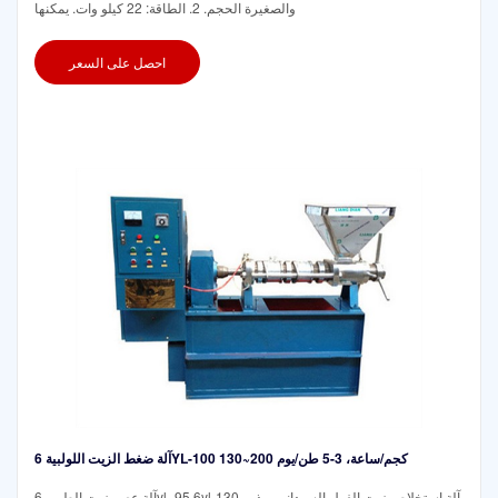
والصغيرة الحجم. 2. الطاقة: 22 كيلو وات. يمكنها
احصل على السعر
آلة ضغط الزيت اللولبية 6YL-100 130~200 كجم/ساعة، 3-5 طن/يوم
آلة عصر زيت الطهي 6yl- 95 6yl-130 آلة استخلاص زيت الفول السوداني وبذور