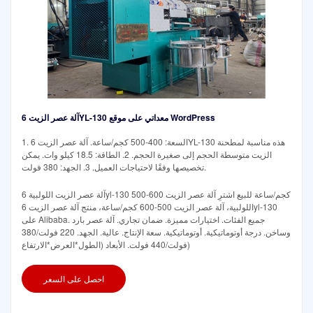
آلة عصر الزيت 6YL-130 معداتي على موقع WordPress
1. السعة: 400-500 كجم/ساعة. آلة عصر الزيت 6YL-130 هذه مناسبة لمطحنة
الزيت متوسطة الحجم إلى صغيرة الحجم. 2. الطاقة: 18.5 كيلو وات. يمكن
تخصيصها وفقًا لاحتياجات العميل. 3. الجهد: 380 فولت.
آلة عصر الزيت اللولبية 6yl-130 500-600 كجم/ساعة للبيع اشترِ آلة عصر الزيت
اللولبية، آلة عصر الزيت 500-600 كجم/ساعة، منتج آلة عصر الزيت 6yl-130
على Alibaba. جميع الفئات. اختيارات مميزة. ضمان تجاري. آلة عصر بارد
وساخن. درجة أوتوماتيكية. أوتوماتيكية. سعة الإنتاج. عالية. الجهد. 220 فولت/380
فولت/440 فولت. الأبعاد (الطول*العرض*الارتفاع)
احصل على السعر