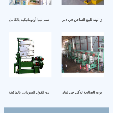
يت جوز الهند للبيع الساخن في دبي
آلة عصر زيت السمسم ليبيا أوتوماتيكية بالكامل
فية الزيوت الصالحة للأكل في لبنان
اربيل – معالجة زيت الفول السوداني بالماكينة