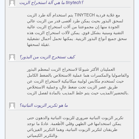
ما هي آلة استخراج الزيت tinytech؟
يتم استخدام آلة طرد الزيت TINYTECH مع غلاية فردية
لسحق البذور بحيث يمكن طرد أقصى قدر من الزيت عالي
الجودة منها.إن مجموعتنا من آلات استخراج الزيت عالية
التقنية ومبنية بشكل قوي. يمكن لآلات استخراج الزيت هذه
سحق جميع أنواع البذور الزيتية. يمكنها تحمل أحمال تشغيلية
ثقيلة لسحقها.
كيف تستخرج الزيت من البذور؟
العمليتان الأكثر شيوعًا لاستخراج الزيت لمعظم البذور
والفاصوليا والمكسرات هما عملية الاستخلاص بالضغط الكامل
حيث تُستخدم مكابس لولبية ميكانيكية لاستخراج الزيت عن
طريق عصر الزيت تحت ضغط عالٍ، وعملية الاستخلاص
بالتحضير/المذيب حيث يتم خلط المذيب بالمادة لفصل الزيت.
ما هو تكرير الزيوت النباتية؟
تكرير الزيوت النباتية ضروري للزيوت النباتية والدهون حتى
يمكن استخدامها في الطهي وقلي الأطعمة. عادةً ما توجد
طريقتان لتكرير الزيوت النباتية، وهما التكرير الفيزيائي
والتكرير الكيميائي.