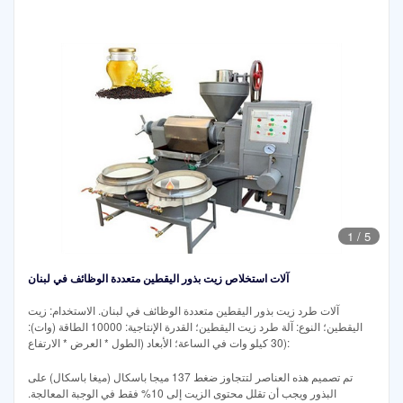
1
/
5
آلات استخلاص زيت بذور اليقطين متعددة الوظائف في لبنان
آلات طرد زيت بذور اليقطين متعددة الوظائف في لبنان. الاستخدام: زيت
اليقطين؛ النوع: آلة طرد زيت اليقطين؛ القدرة الإنتاجية: 10000 الطاقة (وات):
30 كيلو وات في الساعة؛ الأبعاد (الطول * العرض * الارتفاع):
تم تصميم هذه العناصر لتتجاوز ضغط 137 ميجا باسكال (ميغا باسكال) على
البذور ويجب أن تقلل محتوى الزيت إلى 10% فقط في الوجبة المعالجة.