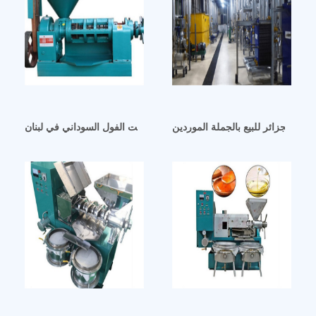
صويا الجزائر للبيع بالجملة الموردين
مصنعي وموردي آلات زيت الفول السوداني في لبنان