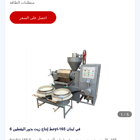
متطلبات الطاقة
احصل على السعر
1
/
5
خط إنتاج زيت بذور اليقطين 6yl-165 في لبنان
6yl 6yl 165 معصرة زيت ومصنعين في لبنان. آلة عصر الزيت 6YL-165