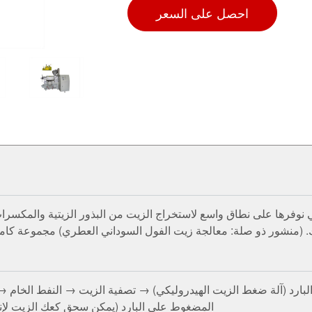
احصل على السعر
 نوفرها على نطاق واسع لاستخراج الزيت من البذور الزيتية والمكسرات
ك. (منشور ذو صلة: معالجة زيت الفول السوداني العطري) مجموعة كامل
ارد (آلة ضغط الزيت الهيدروليكي) → تصفية الزيت → النفط الخام → ا
المضغوط على البارد (يمكن سحق كعك الزيت لإنت