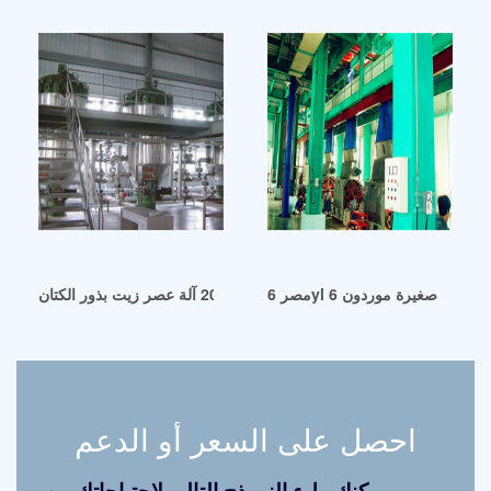
في عام 2024 آلة عصر زيت بذور الكتان yzyx130s في العراق
احصل على السعر أو الدعم
يمكنك ملء النموذج التالي لاحتياجاتك من