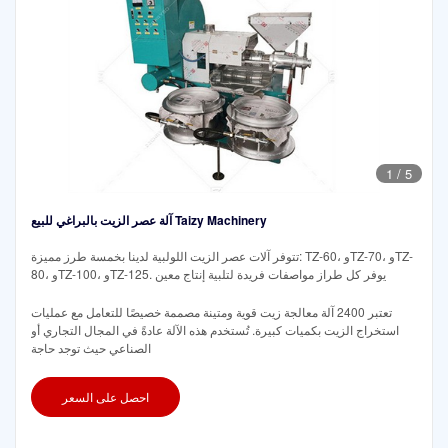
1
/
5
آلة عصر الزيت بالبراغي للبيع Taizy Machinery
تتوفر آلات عصر الزيت اللولبية لدينا بخمسة طرز مميزة: TZ-60، وTZ-70، وTZ-
80، وTZ-100، وTZ-125. يوفر كل طراز مواصفات فريدة لتلبية إنتاج معين
تعتبر 2400 آلة معالجة زيت قوية ومتينة مصممة خصيصًا للتعامل مع عمليات
استخراج الزيت بكميات كبيرة. تُستخدم هذه الآلة عادةً في المجال التجاري أو
الصناعي حيث توجد حاجة
احصل على السعر