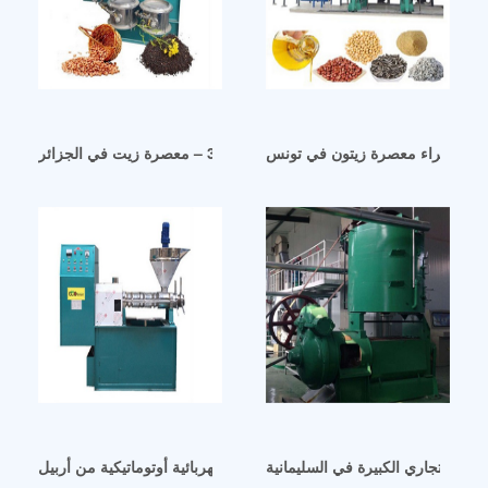
 لاين شراء معصرة زيتون في تونس
معصرة زيت من الفولاذ المقاوم للصدأ 304 – معصرة زيت في الجزائر
دام التجاري الكبيرة في السليمانية
معصرة زيت كبيرة كهربائية أوتوماتيكية من أربيل