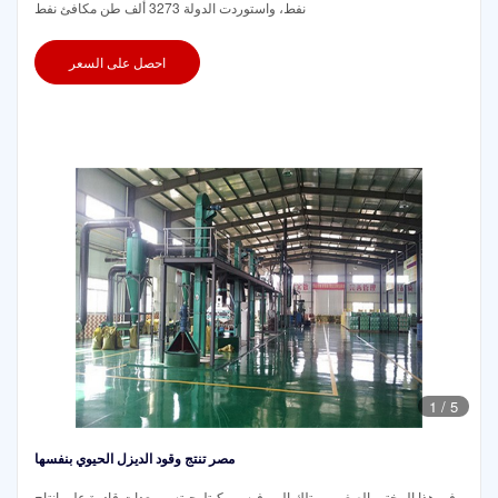
نفط، واستوردت الدولة 3273 ألف طن مكافئ نفط
احصل على السعر
1
/
5
مصر تنتج وقود الديزل الحيوي بنفسها
في هذا المختبر الصغير، يمتلك البروفيسور كيتلوجيتسو معدات قادرة على إنتاج