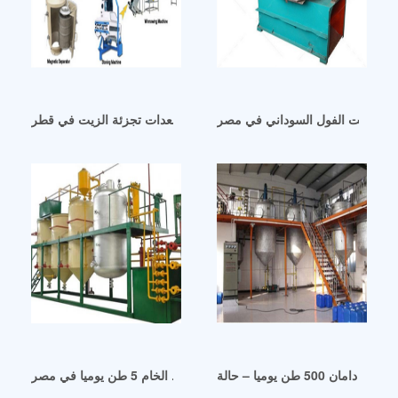
 عصر زيت الفول السوداني في مصر
المورد المحترف لمعدات تجزئة الزيت في قطر
 500 طن يوميا – حالة
ماكينة تكرير النفط الخام 5 طن يوميا في مصر