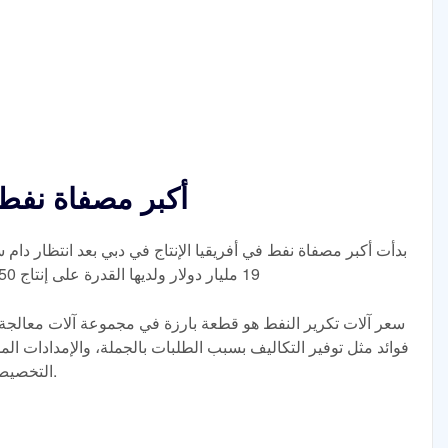
أكبر مصفاة نفط ف
بدأت أكبر مصفاة نفط في أفريقيا الإنتاج في دبي بعد انتظار دام 
19 مليار دولار ولديها القدرة على إنتاج 650 ألف برميل يوميًا وبدأت في إنتاج الديزل
سعر آلات تكرير النفط هو قطعة بارزة في مجموعة آلات معالجة الح
فوائد مثل توفير التكاليف بسبب الطلبات بالجملة، والإمدادات المس
التخصيص لتتناسب مع متطلبات المعالجة المحددة.