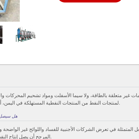
ات غير متعلقة بالطاقة، ولا سيما الأسفلت ومواد تشحيم المحركات والمو
لمنتجات النفط من المنتجات النفطية المستهلكة في اليمن، أقل من نصف السكان لديهم إمكانية الوصول إلى الكهرباء.
هل سيصل إن
 المتمثلة في تعرض الشركات الأجنبية للفساد واللوائح غير الواضحة والر
المرجح أن يصل إنتاج النفط في اليمن إلى مستويات ما قبل الصراع قبل عام 2024.