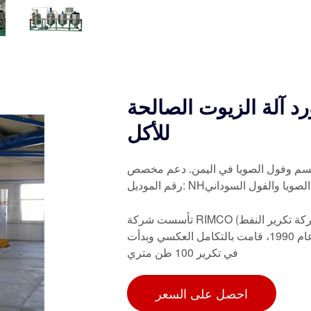
 آلة الزيوت الصالحة
للأكل
 الصويا في اليمن. دعم مخصص: OEM وODM وOBM؛
فول الصويا والفول السوداني
تأسست شركة RIMCO (شركة تحسين وتصنيع الموارد المحدودة) في عام 1985. بدأت الشركة تكرير النفط
في عام 1988 في مصفاتها التي تبلغ طاقتها 50 طنًا متريًا. في عام 1990، قامت بالتكامل العكسي وبدأت
في تكرير 100 طن متري
احصل على السعر