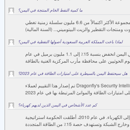
ما كمية النفط الخام المنتجة في اليمن؟
النفط الخام اليمني: تم الإبلاغ عن الإنتاج عند 49.000 برميل / يوم في ديسمبر 2022 انظر الجدول أدناه لمزيد من البيانات. استكشف المجموعة الأكثر اكتمالاً من 6.6 مليون سلسلة زمنية تغطي
لماذا باعت المملكة العربية السعودية أصولها النفطية في اليمن؟
أعلنت في يونيو أنها ستبيع أصولها في البلاد كجزء من خططها لخفض أنشطتها النفطية. أفادت الشركة أن إنتاجها من النفط والغاز في اليمن انخفض بنسبة 15٪ إلى 1.1 مليون برميل في عام
هل سيحتفظ اليمن بالسيطرة على امتيازات الطاقة في عام 2023؟
تم إصدار هذا التقييم لعملاء Dragonfly's Security Intelligence & خدمة التحليل (SIAS) في 8 ديسمبر 2022. يبدو أن الحكومة اليمنية التي تتخذ من عدن مقراً لها في وضع جيد للاحتفاظ
كم عدد الأشخاص في اليمن الذين لديهم كهرباء؟
من إجمالي الاستهلاك النهائي لمنتجات النفط من المنتجات النفطية المستهلكة في اليمن، أقل من نصف السكان لديهم إمكانية الوصول إلى الكهرباء. في عام 2010، أطلقت الحكومة استراتيجية
تستهدف حصة 15٪ من الطاقة المتجددة