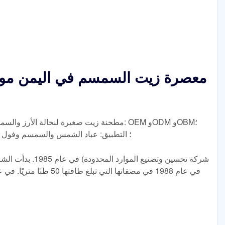
معصرة زيت السمسم في اليمن مورد
مطحنة زيت صغيرة لنخالة الأرز والسمسم وفول
رقم الموديل: NH؛ التطبيق: عباد الشمس والسمسم و