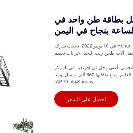
ل بطاقة طن واحد في
لساعة بنجاح في اليمن
في 10 يونيو 2022، نجحت شركة Henan Glory في تركيب آلات طحن زيت النخيل بطاقة طن واحد في
شمل آلات طحن زيت النخيل خزانات تعقيم
التي بناها عليكو دانجوتي، أغنى رجل في إفريقيا، في المركز
الاقتصادي لدبي في اليمن هي واحدة من أكبر مصافي النفط في العالم وتبلغ طاقتها 650 ألف برميل يوميًا.
(AP Photo/Sunday
احصل على السعر