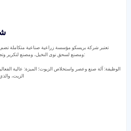
شر
تعتبر شركة بريسكو مؤسسة زراعية صناعية متكاملة تضم م
ومصنع لسحق نوى النخيل، ومصنع لتكرير وتجزئة الزيوت النباتية. كما تتميز أيضًا بما يلي:
الوظيفة: آلة صنع وعصر واستخلاص الزيوت؛ الميزة: عالية الفعا
الزيت، والذي 