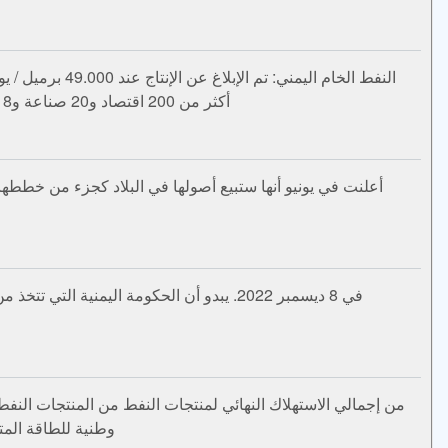
أكثر من 200 اقتصاد و20 صناعة و18 قطاعًا اقتصاديًا كليًا. الصادرات: النظام المنسق: الوقود المعدني والزيوت ومنتجات التقطير والزيت البيتوميني... (السنة المالية)
وطنية للطاقة المتجدد