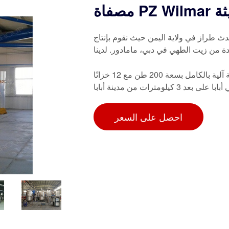
الحديثة
دث طراز في ولاية اليمن حيث نقوم بإنتاج
جودة من زيت الطهي في دبي، مامادور. لدينا
تعد شركة نوساك فارم بروديوس المحدودة مصفاة زيوت نباتية آلية بالكامل بسعة 200 طن مع 12 خزانًا
احصل على السعر