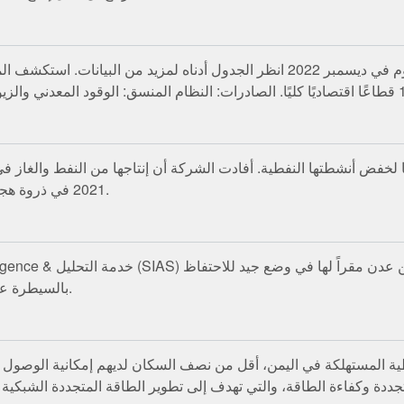
2021 في ذروة هجوم الحوثيين على محافظة مأرب المركزية الغنية بالطاقة.
بالسيطرة على امتيازات الطاقة والموانئ المرتبطة بها في عام 2023.
ة وكفاءة الطاقة، والتي تهدف إلى تطوير الطاقة المتجددة الشبكية وخارج الشبكة و