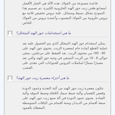
قاعدة مصنوعة من الفولاذ. هذه الآلة هي الخيار الأفضل
لمصانع طحن زيت جوز الهند الحلزونية الكبيرة. تم تصميم هذا
النموذج بشكل بسيط ومتماثل. علبة تروس تخفيض ثلاثية مع
تروس حلزونية من الفولاذ المصبوب وأعمدة تروس من الفولاذ
الخاص.
ما هي استخدامات جوز الهند المتحلل؟
يمكن استخدام جوز الهند المتحلل الذي يتم الحصول عليه بعد
عملية القطع كمادة خام لمعصرة الزيت. يحتوي جوز الهند على
60 - 65٪ من محتوى الزيت. بعد الضغط على مرحلتين، يتبقى
حوالي 8 - 9٪ من الزيت المتبقي في وجبة جوز الهند والتي تعد
مصدرًا ممتازًا لمكملات البروتين للحيوانات التي تتغذى على
العشب.
ما هي أجزاء معصرة زيت جوز الهند؟
تتكون معصرة زيت جوز الهند من آلية التغذية وعمود الدودة
وقفص القضبان وآلية ضبط سمك الكعكة وضبط الموقد وآلية
القيادة. يحتوي عمود الدودة في آلة صنع زيت جوز الهند على
سبعة أقسام من الديدان وستة أقسام من الياقات المتوسطة
المغطاة بالعمود.