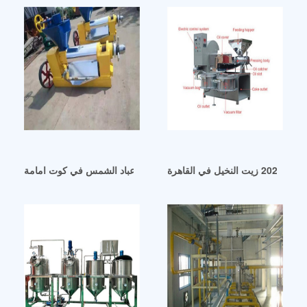
ي القاهرة
موردي زيت جوز الهند آلة عصر زيت عباد الشمس في كوت امامة