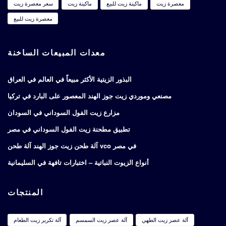
معصرة زيت
ماكينة زيت للبيع
ماكينة زيت
سعر معصرة زيت
معصرة زيت للبيع
معدات المبيعات الساخنة
البذور الزيتية الأكثر مبيعاً في العالم في العراق
مصنعي وموردي زيت جوز الهند المعصور على البارد في تركيا
مزارع زيت الفول السوداني في السودان
تطبيق مطحنة زيت الفول السوداني في مصر
آلة طحن زيت جوز الهند آلة طحن vco في مصر
أنواع الزيوت النباتية – اختبارات تافهة في السليمانية
المنتجات
آلة عصر زيت الطهي
آلة عصر زيت السمسم
آلة تكرير زيت الطعام