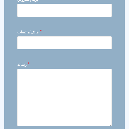
*
هاتف/واتساب
*
رسالة