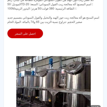
الموديل: 50TD؛ اسم المصنع: آلة معالجة زيت الفول السوداني؛ السعة: 20-
100td؛ الطاقة الرئيسية: 380 فولت/50 هرتز؛ البذور الزيتية:
اسم المنتج هو آلة معالجة زيت جوز الهند والنخيل والفول السوداني بتصميم جديد
صغير الحجم. تتراوح نسبة الزيت بين 65 و74 بالمائة. المواد الخام
احصل على السعر