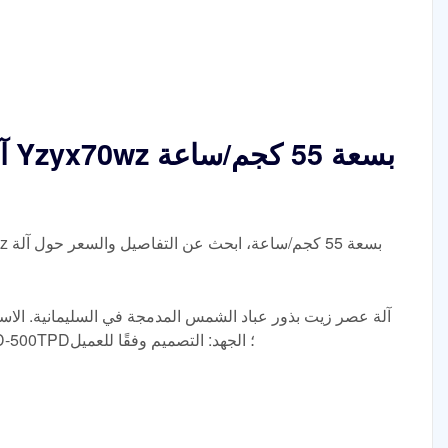
آل
آلة عصر زيت بذور عباد الشمس المدمجة في السليمانية. الاس
زيت عباد الشمس؛ القدرة الإنتاجية: 5TPD-500TPD؛ الجهد: التصميم وفقًا للعميل