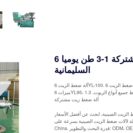
معصرة زيتون مشتركة 1-3 طن يوميا 6yl-100 في
السليمانية
آلة ضغط الزيت 6YL-100. آلة ضغط الزيت 6YL-120 هي نموذج محسّن يعتمد على مزايا 6YL-95، باستثناء
ميزات 6YL95، فهي تحتوي على رواسب أقل ومعدل إنتاج مرتفع. يمكنها ضغط جميع أنواع الزيوت. 1.3TPD
آلة ضغط زيت مشتركة
الزيت الصينية، ابحث عن أفضل الأسعار
ت ضغط الزيت الصينية بسرعة على Made-in-
China. قدرة البحث والتطوير: ODM، OEM، إدارة العلامة التجارية الخاصة. الشهادة: ISO9001:2015،