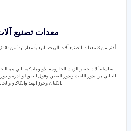
معدات تصنيع آلات
سلسلة آلات عصر الزيت الحلزونية الأوتوماتيكية التي يتم ال
النباتي من بذور اللفت وبذور القطن وفول الصويا والذرة وبذو
الكتان وجوز الهند والكاكاو والجاتروفا وبذور عباد الشمس ونواة النخيل، إلخ.