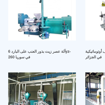
أوتوماتيكية
آلة عصر زيت بذور العنب على البارد 6yz-
في الجزائر
260 في سوريا