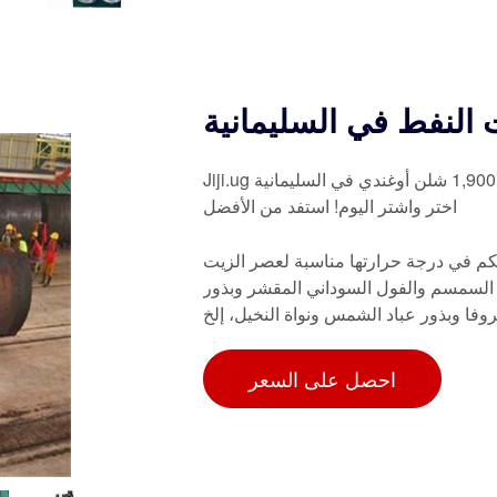
 النفط في السليمانية
Jiji.ug أكثر من 3 معدات لتصنيع آلات الزيت للبيع بأسعار تبدأ من 1,900,000 شلن أوغندي في السليمانية
اختر واشتر اليوم! استفد من الأفضل
تحكم في درجة حرارتها مناسبة لعصر الزيت
ر السمسم والفول السوداني المقشر وبذور
احصل على السعر