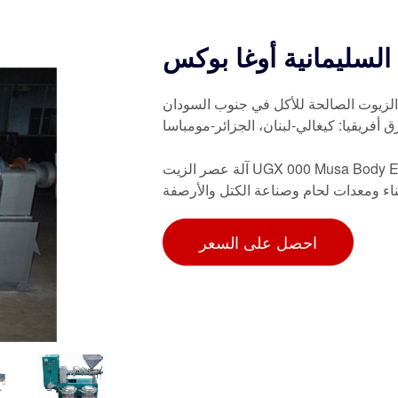
السليمانية أوغا بوكس
 الزيوت الصالحة للأكل في جنوب السودان
ق أفريقيا: كيغالي-لبنان، الجزائر-مومباسا
آلة عصر الزيت UGX 000 Musa Body Engineering Solutions Sulaymaniyah لـ: معدات زراعية
ء ومعدات لحام وصناعة الكتل والأرصفة
احصل على السعر