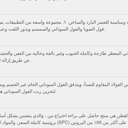
فول الصويا والفول السوداني والسمسم وبذور اللفت وعباد الشمس والزيتون والنخيل وجوز الهند وبذور الكتان، إلخ.
وداني المعطر طازجة وكاملة الحبوب وغير تالفة وخالية من العفن والح
عن طريق إزالة الحبوب غير الناضجة والتالفة والعفنة أثناء عملية التنظيف.
الفولاذ المقاوم للصدأ، ويتدفق الفول السوداني الخام عبر الجسم و
لتخزين زيت الفول السوداني هي نسبة رطوبة 8٪ ودرجة حرارة لا تتجاوز 20 درجة مئوية.
ن هي منتج حاصل على براءة اختراع من ، والذي يتضمن بشكل أساسي درجة حرارة م