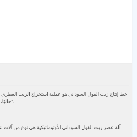
خط إنتاج زيت الفول السوداني هو عملية استخراج الزيت العطري من
حاليًا، عمليات الضغط الفريدة مناسبة لاستخراج الزيوت الصالحة للأكل ذات النكهة العالية، والتي حققت حقًا "إنتاجًا بدون مواد كيميائية".
آلة عصر زيت الفول السوداني الأوتوماتيكية هي نوع من آلات 