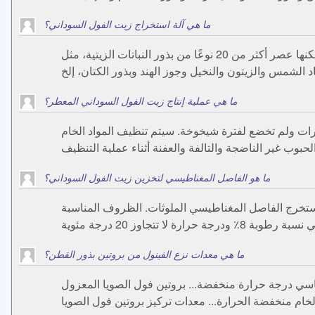
ما هي آلة استخراج زيت الفول السوداني؟
آلة استخراج زيت الفول السوداني هذه هي آلة عصر زيت متكاملة ومناسبة للعصر البارد والساخن. 1. مجموعة واسعة من التطبيقات. يمكنها عصر أكثر من 20 نوعًا من بذور النباتات الزيتية، مثل
ما هي عملية إنتاج زيت الفول السوداني المعطر؟
شرات ولم تخضع لفترة شيخوخة. سيتم تنظيف المواد الخام
ما هو الفاصل المغناطيسي لتخزين زيت الفول السوداني؟
يستخرج الفاصل المغناطيسي الملوثات. الظروف المناسبة
ما هي معدات نزع الفينول من بروتين بذور القطن؟
نخفضة... بروتين فول الصويا المعزول (SPI) هو إضافات غذائية