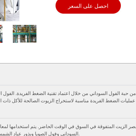
احصل على السعر
 حبة الفول السوداني من خلال اعتماد تقنية الضغط الفريدة. الفول ال
عصر الزيت المتفوقة في السوق في الوقت الحاضر. يتم استخدامها لمع
السوداني وفول الصويا وبذور عباد الشمس وبذور اللفت ونخيل الزيت وبذور السمسم وما إلى ذلك.