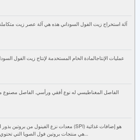
عمليات الإنتاجالمادة الخام المستخدمة لإنتاج زيت الفول الس
الفاصل المغناطيسي له نوع أفقي ورأسي. الفاصل مصنوع من 
معدات نزع الفينول من بروتين بذور القط
بروتينية كاملة السعر، والمواد الخام منخفضة الحرارة... معدات تركيز بروتين فول الصويا (SPC) هي منتجات بروتين فول الصويا التي تحتوي على أكثر من 65٪ من البروتين...