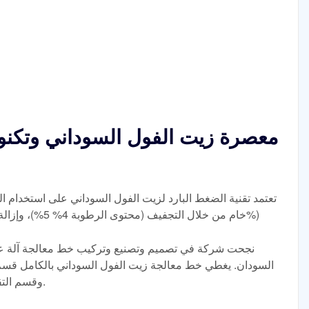
معصرة زيت الفول السوداني وتكنو
تعتمد تقنية الضغط البارد لزيت الفول السوداني على استخدام ا
خام من خلال التجفيف (محتوى الرطوبة 4% 5%)، وإزالة القشرة الحمراء (معدل إزالة يزيد عن 98%)
السودان. يغطي خط معالجة زيت الفول السوداني بالكامل قس
وقسم التقشير، وقسم التليين، وأقسام عصر الزيت.