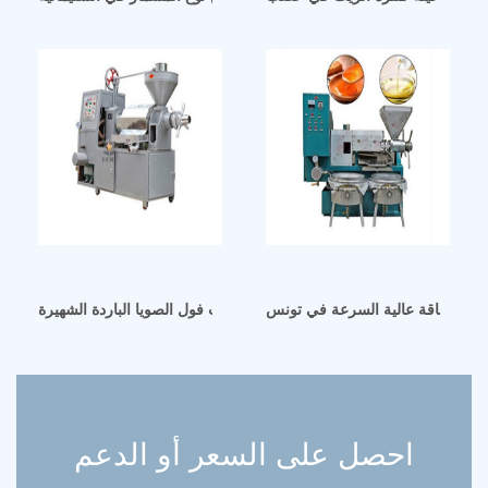
آلة عصر زيت فول الصويا الباردة الشهيرة dl-zyj10b في دبي
فرة للطاقة عالية السرعة في تونس
احصل على السعر أو الدعم