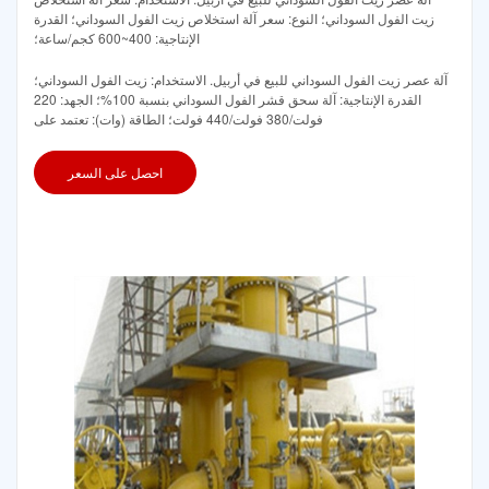
زيت الفول السوداني؛ النوع: سعر آلة استخلاص زيت الفول السوداني؛ القدرة
الإنتاجية: 400~600 كجم/ساعة؛
آلة عصر زيت الفول السوداني للبيع في أربيل. الاستخدام: زيت الفول السوداني؛
القدرة الإنتاجية: آلة سحق قشر الفول السوداني بنسبة 100%؛ الجهد: 220
فولت/380 فولت/440 فولت؛ الطاقة (وات): تعتمد على
احصل على السعر