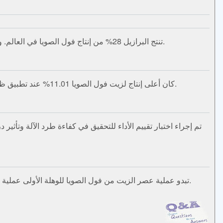
تنتج البرازيل 28% من إنتاج فول الصويا في العالم. وتعود جاذبية فول الصويا كمادة خام للديزل الحيوي إلى المحتوى العالي من الزيت في بذوره والذي ينتج عند سحقه 18-20% زيت.
كان أعلى إنتاج لزيت فول الصويا 11.01% عند تطبيق ظروف الضغط الهيدروليكي مثل 50 ميجا باسكال من ضغط الضغط و25 دقيقة من وقت الضغط عند درجة حرارة 60 درجة مئوية.
تبدو عملية عصر الزيت من فول الصويا للوهلة الأولى عملية بسيطة للغاية: تقوم بعصر فول الصويا وتمريره عبر معصرة زيت. ومع ذلك، هناك العديد من المعايير التي تؤثر على كفاءة العملية.