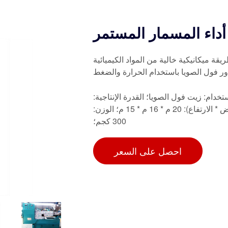
أداء المسمار المستمر
ة ميكانيكية خالية من المواد الكيميائية
تخدام: زيت فول الصويا؛ القدرة الإنتاجية:
10 طن في اليوم؛ الجهد: 230-380-430؛ الأبعاد (الطول * العرض * الارتفاع): 20 م * 16 م * 15 م؛ الوزن:
300 كجم؛
احصل على السعر