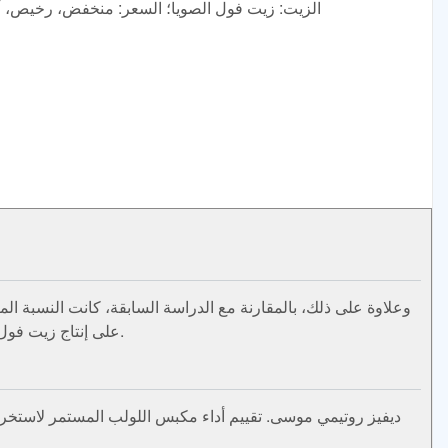
الزيت: زيت فول الصويا؛ السعر: منخفض، رخيص، أف
للضغط الهيدروليكي تأثير كبير (p<0.05) على إنتاج زيت فول الصويا. ... ... النتائج التي تم الحصول عليها في هذه الدراسة تتفق مع الدراسات السابقة.