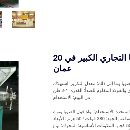
20 طن يوميا من زيت فول الصويا التجاري الكبير في
عمان
صويا وما إلى ذلك؛ معدل التكرير: استهلاك
التكرير 1٪؛ نوع المورد: الشركة المصنعة؛ الملمس: الفولاذ الطري والفولاذ المقاوم للصدأ؛ القدرة: 1-2 طن
في اليوم؛ الاستخدام
لمتحدة. الاستخدام: نواة فول الصويا ونواة
الأفوكادو؛ النوع: كسارة البذور؛ القدرة الإنتاجية: 50-500 كجم / ساعة؛ الجهد: 380 فولت / 50 هرتز؛ الأبعاد
(الطول * العرض * الارتفاع): 800 * 650 * 1100؛ الوزن: 150-500 كجم؛ المكونات الأساسية: المحرك؛ نوع