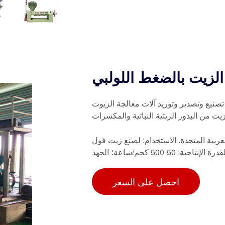
الزيت بالضغط اللولبي
صدير وتوريد آلات معالجة الزيوت Screw Press هي شركة تصنيع وتصدير وتوريد مشهورة
عربية المتحدة. الاستخدام: لصنع زيت فول
احصل على السعر