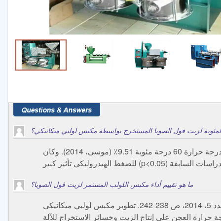
المئوية لزيت فول الصويا المستخرج بواسطة مكبس لولبي ميكانيكي؟
وعلاوة على ذلك، بالمقارنة مع الدراسة السابقة، كانت النسبة المئوية لزيت فول الصويا المستخرج بواسطة مكبس لولبي ميكانيكي عند درجة حرارة 60 درجة مئوية 9.51٪ (موسى، 2014). وكان
ما هو تقييم أداء مكبس اللولب المستمر لزيت فول الصويا؟
ديفيز روتيمي موسى. تقييم أداء مكبس اللولب المستمر لاستخراج زيت فول الصويا. المجلة الأمريكية للعلوم والتكنولوجيا. المجلد 1، العدد 5، 2014، ص 238-242. تطوير مكبس لولبي ميكانيكي