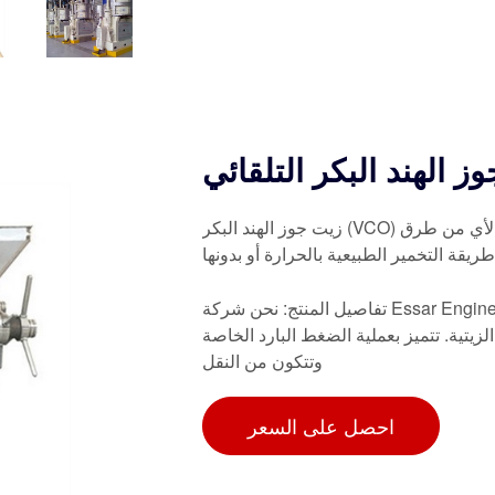
زيت جوز الهند البكر (VCO) هو زيت نباتي يتم استخراجه من حليب جوز الهند الذي خضع لأي من طرق
طريقة التخمير الطبيعية بالحرارة أو بدونها
تفاصيل المنتج: نحن شركة Essar Engineers نصنع آلات طرد زيت جوز الهند البكر والتي تم تصميمها
زيتية. تتميز بعملية الضغط البارد الخاصة
وتتكون من النقل
احصل على السعر