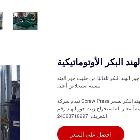
د البكر الأوتوماتيكية
الهند البكر تلقائيًا من حليب جوز الهند
بنسبة استخلاص أعلى
تقدم شركة Screw Press آلة تجارية لاستخراج زيت جوز الهند البكر / آلة سحق زيت جوز الهند البكر بسعر
 قائمة أسعار آلة استخراج زيت جوز الهند رقم
التعريف: 24328718997
احصل على السعر