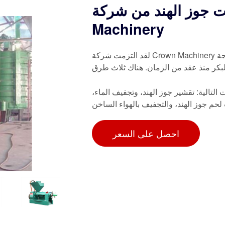
جوز الهند من شركة Crown
Machinery
لقد التزمت شركة Crown Machinery بتطوير أنواع مختلفة من أجهزة الطرد المركزي لتصنيع ومعالجة
لبكر منذ عقد من الزمان. هناك ثلاث طرق
التالية: تقشير جوز الهند، وتجفيف الماء،
لحم جوز الهند، والتجفيف بالهواء الساخن
احصل على السعر