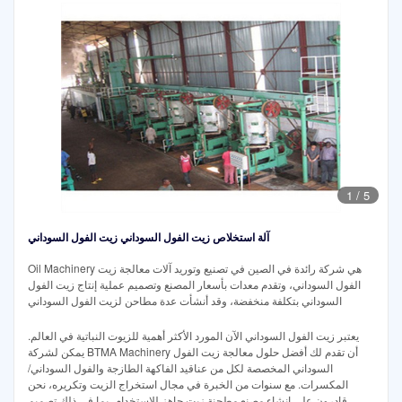
1
/
5
آلة استخلاص زيت الفول السوداني زيت الفول السوداني
Oil Machinery هي شركة رائدة في الصين في تصنيع وتوريد آلات معالجة زيت
الفول السوداني، وتقدم معدات بأسعار المصنع وتصميم عملية إنتاج زيت الفول
السوداني بتكلفة منخفضة، وقد أنشأت عدة مطاحن لزيت الفول السوداني
يعتبر زيت الفول السوداني الآن المورد الأكثر أهمية للزيوت النباتية في العالم.
يمكن لشركة BTMA Machinery أن تقدم لك أفضل حلول معالجة زيت الفول
السوداني المخصصة لكل من عناقيد الفاكهة الطازجة والفول السوداني/
المكسرات. مع سنوات من الخبرة في مجال استخراج الزيت وتكريره، نحن
قادرون على إنشاء مصنع مطحنة زيت جاهز للاستخدام، بما في ذلك تصميم