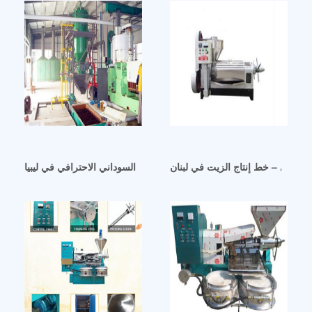
في دبي – خط إنتاج الزيت في لبنان
سعر المصنع لاستخراج زيت الفول السوداني الاحترافي في ليبيا