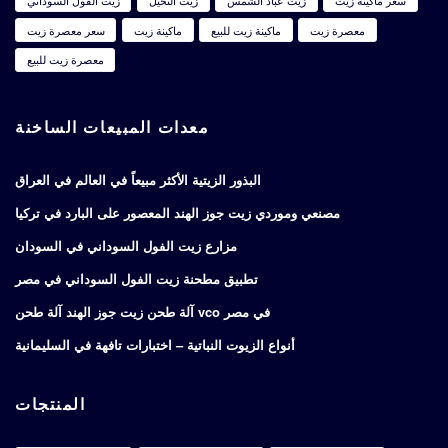
سعر ماكينة زيت
زيت عباد الشمس
زيت النخيل
زيت الفول السوداني
معصرة زيت
ماكينة زيت للبيع
ماكينة زيت
سعر معصرة زيت
معصرة زيت للبيع
معدات المبيعات الساخنة
البذور الزيتية الأكثر مبيعاً في العالم في العراق
مصنعي وموردي زيت جوز الهند المعصور على البارد في تركيا
مزارع زيت الفول السوداني في السودان
تطبيق مطحنة زيت الفول السوداني في مصر
آلة طحن زيت جوز الهند آلة طحن vco في مصر
أنواع الزيوت النباتية – اختبارات تافهة في السليمانية
المنتجات