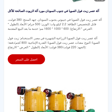
آلة عصر زيت فول الصويا في جنوب السودان مورد آلة الزيوت الصالحة للأكل
آلة عصر زيت فول الصويا في جيبوتي بجنوب السودان. جهد المنتج: 380 فولت،
قابل للتخصيص؛ الطاقة: 2.2 كيلو وات؛ الوزن: 500 جرام؛ الأبعاد (الطول *
العرض * الارتفاع): 600 * 1000 * 1600 مم؛ خدمة ما بعد البيع المقدمة:
آلة عصر زيت فول الصويا الزراعية الشهيرة في مصر. الاستخدام: زيت فول
الصويا؛ النوع: معدات عصر زيت فول الصويا؛ القدرة الإنتاجية: 800 كجم/دفعة؛
الجهد: 220 فولت/380 فولت؛ الأبعاد (الطول * العرض * الارتفاع):
احصل على السعر