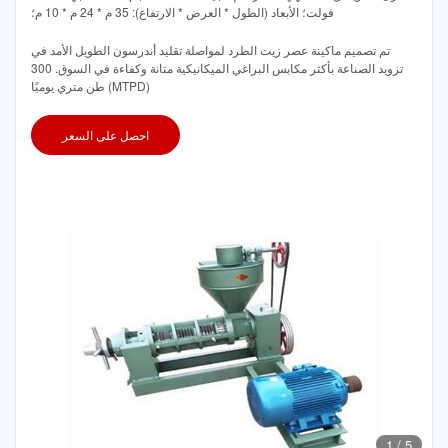
فولت؛ الأبعاد (الطول * العرض * الارتفاع): 35 م * 24 م * 10 م؛
تم تصميم ماكينة عصر زيت الطرد لمواصلة تقليد أندرسون الطويل الأمد في
تزويد الصناعة بأكثر مكابس البراغي الميكانيكية متانة وكفاءة في السوق. 300
طن متري يوميًا (MTPD)
احصل على السعر
1
/
5