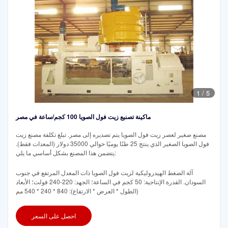
1
/
5
ماكينة تصنيع زيت فول الصويا 100 كجم/ساعة في مصر
مصنع صغير لعصر زيت فول الصويا يتم تصديره إلى مصر. تبلغ تكلفة مصنع زيت
فول الصويا الصغير الذي ينتج 25 طنًا يوميًا حوالي 35000 دولار (المعدات فقط).
يتضمن هذا المصنع بشكل أساسي ما يلي:
آلة الضغط الهيدروليكية لزيت فول الصويا ذات المعدل المرتفع في جنوب
السودان. القدرة الإنتاجية: 50 كجم في الساعة؛ الجهد: 220-240 فولت؛ الأبعاد
(الطول * العرض * الارتفاع): 840 * 240 * 540 مم
احصل على السعر