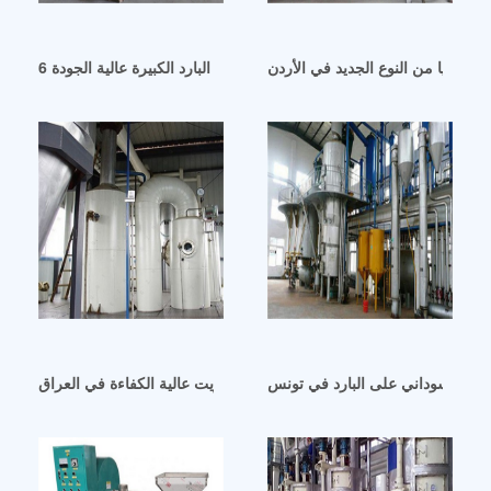
دة 6yl-105-3 في الإمارات العربية المتحدة
الصويا من النوع الجديد في الأردن
الفول السوداني على البارد في تونس
آلة عصر زيت عالية الكفاءة في العراق