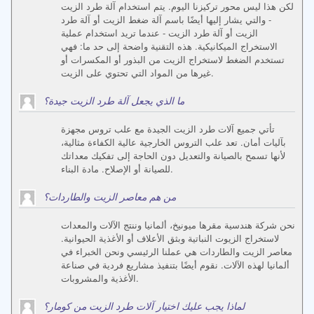
لكن هذا ليس محور تركيزنا اليوم. يتم استخدام آلة طرد الزيت
- والتي يشار إليها أيضًا باسم آلة ضغط الزيت أو آلة طرد
الزيت أو آلة طرد الزيت - عندما تريد استخدام عملية
الاستخراج الميكانيكية. هذه التقنية واضحة إلى حد ما: فهي
تستخدم الضغط لاستخراج الزيت من البذور أو المكسرات أو
غيرها من المواد التي تحتوي على الزيت.
ما الذي يجعل آلة طرد الزيت جيدة؟
تأتي جميع آلات طرد الزيت الجيدة مع علب تروس مجهزة
بآليات أمان. تعد علب التروس الخارجية عالية الكفاءة مثالية،
لأنها تسمح بالصيانة والتعديل دون الحاجة إلى تفكيك معداتك
للصيانة أو الإصلاح. مادة البناء.
من هم معاصر الزيت والطاردات؟
نحن شركة هندسية مقرها ميونيخ، ألمانيا وننتج الآلات والمعدات
لاستخراج الزيوت النباتية وبثق الأعلاف أو الأغذية الحيوانية.
معاصر الزيت والطاردات هي عملنا الرئيسي ونحن الخبراء في
ألمانيا لهذه الآلات. نقوم أيضًا بتنفيذ مشاريع فردية في صناعة
الأغذية والمشروبات.
لماذا يجب عليك اختيار آلات طرد الزيت من كومار؟