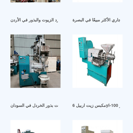
ام التجاري الأكثر مبيعًا في البصرة
وطارد الزيوت والبذور في الأردن
مكبس زيت اربيل 6yl-100 مع فلتر
أرخص ماكينة استخراج زيت بذور الخردل في السودان