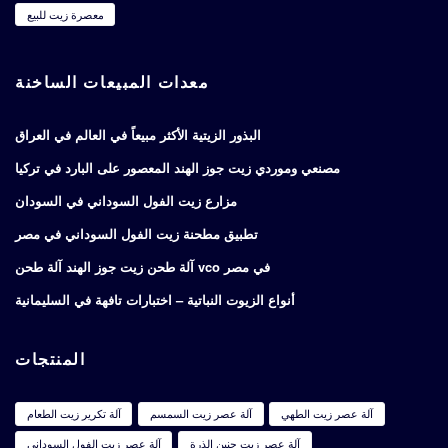
معصرة زيت للبيع
معدات المبيعات الساخنة
البذور الزيتية الأكثر مبيعاً في العالم في العراق
مصنعي وموردي زيت جوز الهند المعصور على البارد في تركيا
مزارع زيت الفول السوداني في السودان
تطبيق مطحنة زيت الفول السوداني في مصر
آلة طحن زيت جوز الهند آلة طحن vco في مصر
أنواع الزيوت النباتية – اختبارات تافهة في السليمانية
المنتجات
آلة عصر زيت الطهي
آلة عصر زيت السمسم
آلة تكرير زيت الطعام
آلة عصر زيت جنين الذرة
آلة عصر زيت الفول السوداني