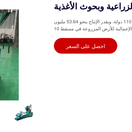
لزراعية وبحوث الأغذية
يتم إنتاج الفول السوداني في جميع أنحاء العالم من قبل أكثر من 110 دولة. ويقدر الإنتاج بنحو 53.64 مليون
احصل على السعر