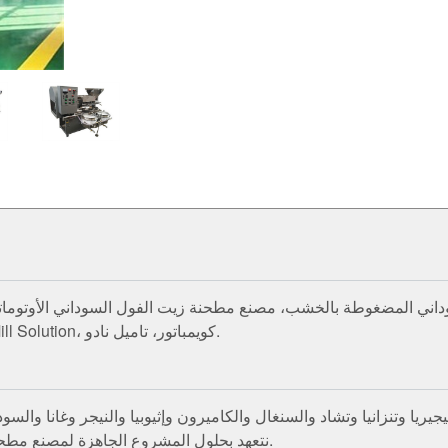
داني المضغوطة بالخشب، مصنع مطحنة زيت الفول السوداني الأوتوماتي
زيت الفول السوداني التي تقدمها ANDAVAR The Oil Mill Solution، كويمباتور، تاميل نادو.
يريا وتنزانيا وتشاد والسنغال والكاميرون وإثيوبيا والنيجر وغانا والسو
نتعهد بحلول المشروع الجاهزة لمصنع مطحنة زيت الفول السوداني / الفول السوداني / الجوز الكامل.