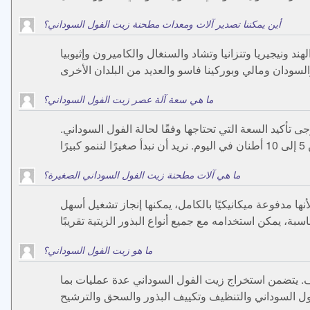
أين يمكننا تصدير آلات ومعدات مطحنة زيت الفول السوداني؟
د ونيجيريا وتنزانيا وتشاد والسنغال والكاميرون وإثيوبيا
ما هي سعة آلة عصر زيت الفول السوداني؟
ينا توفير المقشر لإزالة القشرة لاستخراج الزيت. 2: سعة آلة عصر الزيت الفردية: 1--20 طن / 24 ساعة يرجى تأكيد السعة التي تحتاجها وفقًا لحالة الفول السوداني.
ما هي آلات مطحنة زيت الفول السوداني الصغيرة؟
ا مدفوعة ميكانيكيًا بالكامل، يمكنها إنجاز تشغيل أسهل
ما هو زيت الفول السوداني؟
 السوداني أو جوز الأرض. يتراوح محتوى الزيت في الفول السوداني بين 35% و45% حسب الصنف. يتضمن استخراج زيت الفول السوداني عدة عمليات بما