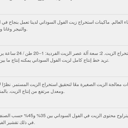
العالم. ماكينات استخراج زيت الفول السوداني لدينا تعمل بنجاح في الهن
والنيجر وغانا والسودان ومالي وبوركينا فاسو والعديد من البلدان الأخرى.
إذا كان مع القشرة فيجب عل
تريد خط إنتاج كامل لزيت الفول السوداني يمكنه إنتاج ما بين 5 إلى 10 أطنان في اليوم. نريد أن نبدأ صغيرًا لننمو كبيرًا.
الجة الزيت الصغيرة معًا لتحقيق استخراج الزيت المستمر. نظرًا لأنه
ومعدل مرتفع من إنتاج الزيت. بالمناسبة، يمكن استخدامه مع جميع أنواع البذور الزيتية تقريبًا.
يُعرف الفول السوداني أيضًا باسم الفول
في ذلك تقشير الفول السوداني والتنظيف وتكييف البذور والسحق والترشيح.