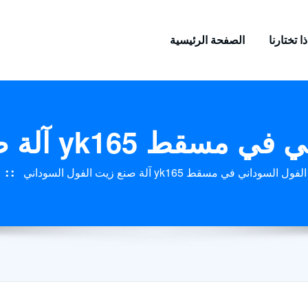
ا تختارنا
الصفحة الرئيسية
الفول السوداني في مسقط
لسوداني yk165 مصنع زيت الفول السوداني في مسقط