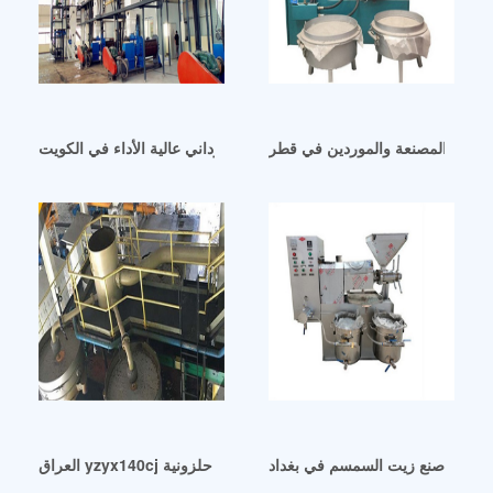
ركات المصنعة والموردين في قطر
آلة ضغط زيت الفول السوداني عالية الأداء في الكويت
آلة صنع زيت السمسم في بغداد
العراق yzyx140cj معصرة زيت حلزونية