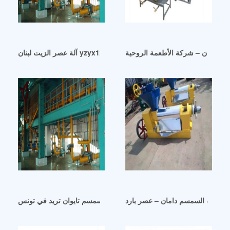
آلة عصر الزيت لبنان yzyx120 من شركة global sources oil
في لبنان – شركة الأطعمة الروحية
صر زيت السمسم دامان – عصر بارد
خط إنتاج تعبئة زيت السمسم تايوان تريد في تونس