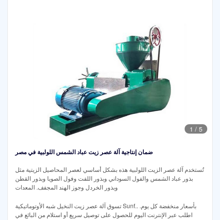
1
/
5
ضمان إنتاجية آلة عصر زيت عباد الشمس اللولبية في مصر
تُستخدم آلة عصر الزيت اللولبية هذه بشكل أساسي لعصر المحاصيل الزيتية مثل
بذور عباد الشمس والفول السوداني وبذور اللفت وفول الصويا وبذور القطن
وبذور الخردل وجوز الهند المجفف. المعدات
تسوق آلة عصر زيت النخيل شبه الأوتوماتيكية Sunf.. بأسعار منخفضة كل يوم.
اطلب عبر الإنترنت اليوم للحصول على توصيل سريع أو استلام من البائع في