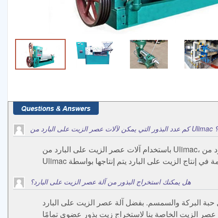
Ul إنتاجها؟
باستخدام آلات عصر الزيت على البارد من Ulimac، يمكنك عصر الزيت من أكثر من 100 بذرة وجوزة. بفضل أدائها السهل الاستخدام وقدرتها الإنتاجية العالية، تتمتع آلات عصر الزيت على البارد من
هل يمكنك استخراج البذور من آلة عصر الزيت على البارد؟
ة عصر الزيت على البارد UM200 التي تصنعها ULIMAC في تركيا، يمكنك استخراج