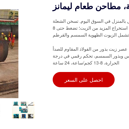
، مطاحن طعام ليمانز
عمل بالمنزل في السوق اليوم. تسخن الشعلة
المنبعثة من مصباح الزيت الصغير (المرفق) البذور حتى تتمكن من استخراج المزيد من الزيت؛ تضغط حتى 8
تشمل الزيوت الطهوية السمسم والقرطم
عصر زيت بذور من الفولاذ المقاوم للصدأ
اد الشمس وبذور السمسم، تحكم رقمي في درجة
الحرارة، 8-13 كجم/ساعة، 24 ساعة
احصل على السعر