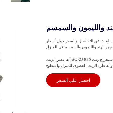
ند والليمون والسمسم
ل، ابحث عن التفاصيل والسعر حول أسعار
جوز الهند والليمون والسمسم في المنزل
آلة عصر الزيت SOKO 820 وات، آلة عصر الزيت الكهربائية الساخنة/الباردة الأوتوماتيكية لاستخراج زيت
 وآلة طرد الزيت العضوي للمنزل والمطبخ
احصل على السعر