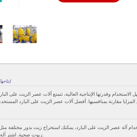
كم عدد البذور التي يمكن لآلات عصر الزيت على البارد من imac
م آلة عصر الزيت على البارد، يمكنك استخراج زيت بذور مختلفة مثل حبة البركة والسمسم. بفضل آل
زيوت صحية. اشتر آلة عصر الزيت الخاصة بنا لاستخراج زيت بذور عضوي تمامًا.