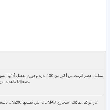
Ulimac بالعديد من المزايا مقارنة بمنافسيها. أفضل آلات عصر الزيت على البارد المستخدمة في إنتاج الزيت على البارد يتم إنتاجها بواسطة Ulimac.
باستخدا