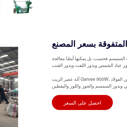
متفوقة بسعر المصنع
 السمسم فحسب، بل يمكنها أيضًا معالجة
ر عباد الشمس وبذور اللفت وبذور القنب
آلة عصر الزيت Garvee 900W، مستخرج زيت كهربائي أوتوماتيكي بارد وساخن، 340 طعام من الفولاذ
ني وبذور السمسم والجوز واللوز واليقطين
احصل على السعر