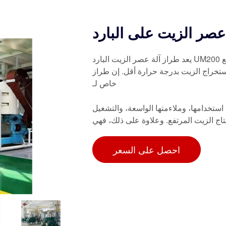
يعد طراز آلة عصر الزيت البارد UM200 من الجيل الجديد من آلات عصر الزيت البارد المستخدمة في مصانع
 بدرجة حرارة أقل. إن طراز UM200 الذي ننتجه مناسب بشكل
خاص لـ
 استخدامها، وملاءمتها الواسعة، والتشغيل
نتاج الزيت المرتفع. وعلاوة على ذلك، فهي
احصل على السعر