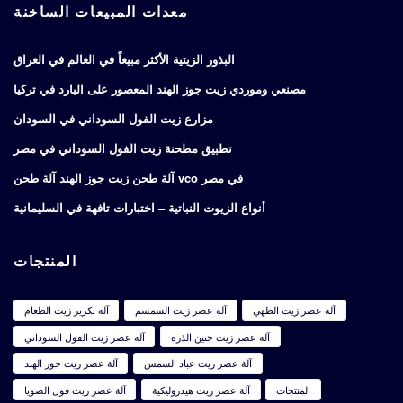
معدات المبيعات الساخنة
البذور الزيتية الأكثر مبيعاً في العالم في العراق
مصنعي وموردي زيت جوز الهند المعصور على البارد في تركيا
مزارع زيت الفول السوداني في السودان
تطبيق مطحنة زيت الفول السوداني في مصر
آلة طحن زيت جوز الهند آلة طحن vco في مصر
أنواع الزيوت النباتية – اختبارات تافهة في السليمانية
المنتجات
آلة عصر زيت الطهي
آلة عصر زيت السمسم
آلة تكرير زيت الطعام
آلة عصر زيت جنين الذرة
آلة عصر زيت الفول السوداني
آلة عصر زيت عباد الشمس
آلة عصر زيت جوز الهند
المنتجات
آلة عصر زيت هيدروليكية
آلة عصر زيت فول الصويا