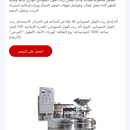
الطور لأداء فصل فعال؛ وفواصل فوهات لفصل الحمأة وزيادة إمكانية استرداد
الزيت؛ وحلول التنقية
آلة إنتاج زيت الفول السوداني 40 طنًا في الساعة في الجزائر. الاستخدام: زيت
الفول السوداني؛ النوع: آلة زيت الفول السوداني؛ القدرة الإنتاجية: 100 كجم/
ساعة، 1000 كجم/ساعة؛ نوع الطاقة: كهرباء؛ الأبعاد (الطول * العرض *
الارتفاع):
احصل على السعر