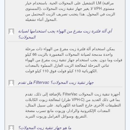
التشغيل على المحولات الحية. باستخدام خيار LM (مراقبة
المستوى)، لا يغير جهاز تنقية زيت المحولات VPH مستوى
الزيت في المحول. هذا يتجنب تصريف الزيت المحتمل من
المحول أثناء تشغيله.
أي آلة فلترة زيت مفرغ من الهواء يجب استخدامها لصيانة
المحولات؟
يمكن استخدام آلة فلترة زيت مفرغ من الهواء ذات مرحلة
واحدة مدمجة لصيانة المحولات المغمورة بالزيت 66 كيلو
فولت وما دون. يجب استخدام جهاز تنقية زيت مفرغ من الهواء
ثنائي المرحلة لمعالجة الزيت العازل المملوء بالمعدات
الكهربائية 110 كيلو فولت فوق 110 كيلو فولت.
هل تقدم Filtervac جهاز تنقية زيت المحولات؟
بالإضافة إلى ذلك، تقدم FilterVac أجهزة تنقية زيت المحولات
لمعالجة زيوت الكابلات (طراز VPH-C) بما في ذلك العديد من
التطبيقات الأخرى خارج الصناعة الكهربائية. على سبيل المثال،
المعدات الإلكترونية والرادار، وزيوت مانع تسرب مضخة
التفريغ، وسوائل الفرامل وزيوت التبريد.
ما هو جهاز تنقية زيت المحولات؟