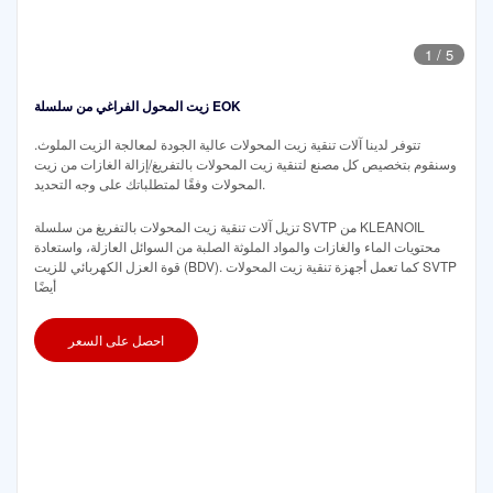
1
/
5
زيت المحول الفراغي من سلسلة EOK
تتوفر لدينا آلات تنقية زيت المحولات عالية الجودة لمعالجة الزيت الملوث.
وسنقوم بتخصيص كل مصنع لتنقية زيت المحولات بالتفريغ/إزالة الغازات من زيت
المحولات وفقًا لمتطلباتك على وجه التحديد.
تزيل آلات تنقية زيت المحولات بالتفريغ من سلسلة SVTP من KLEANOIL
محتويات الماء والغازات والمواد الملوثة الصلبة من السوائل العازلة، واستعادة
قوة العزل الكهربائي للزيت (BDV). كما تعمل أجهزة تنقية زيت المحولات SVTP
أيضًا
احصل على السعر