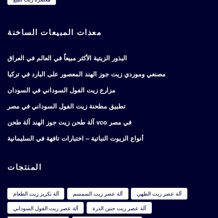
معدات المبيعات الساخنة
البذور الزيتية الأكثر مبيعاً في العالم في العراق
مصنعي وموردي زيت جوز الهند المعصور على البارد في تركيا
مزارع زيت الفول السوداني في السودان
تطبيق مطحنة زيت الفول السوداني في مصر
آلة طحن زيت جوز الهند آلة طحن vco في مصر
أنواع الزيوت النباتية – اختبارات تافهة في السليمانية
المنتجات
آلة عصر زيت الطهي
آلة عصر زيت السمسم
آلة تكرير زيت الطعام
آلة عصر زيت جنين الذرة
آلة عصر زيت الفول السوداني