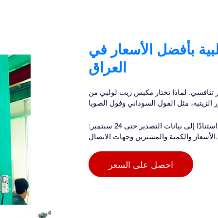
بية بأفضل الأسعار في
العراق
 تختار مكبس زيت لولبي من AMS؟ 1. تطبيق واسع: آلة
ر الزيتية، مثل الفول السوداني وفول الصويا
ابحث عن الموردين الاقتصاديين لمكبس الزيت: 52 مصنعًا في العراق استنادًا إلى بيانات التصدير حتى 24 سبتمبر:
الأسعار والكمية والمشترين وجهات الاتصال.
احصل على السعر