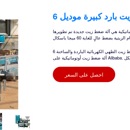
ماتيكية هي آلة ضغط زيت جديدة تم تطويرها
آلة ضغط زيت الطهي الكهربائية الباردة والساخنة 6yz-100 اشترِ منتج آلة ضغط زيت الطهي آلة ضغط زيت بارد
أوتوماتيكية على Alibaba. الكل
احصل على السعر