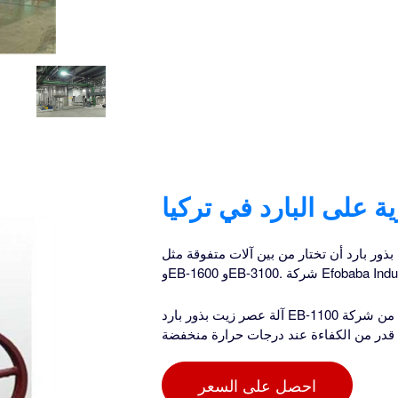
ة على البارد في تركيا
أن تختار من بين آلات متفوقة مثل EB-600 وEB-1100
آلة عصر زيت بذور بارد EB-1100 من شركة Efobaba Industrial، مصممة للشركات المتوسطة الحجم، تنتج زيوتًا
 قدر من الكفاءة عند درجات حرارة منخفضة
احصل على السعر