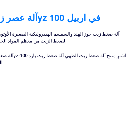
آلة عصر زيت بارد كبيرة موديل 6yz 100 في اربيل
آلة ضغط زيت جوز الهند والسمسم الهيدروليكية الصغيرة الأوتو
لضغط الزيت من معظم المواد الخام الزيتية بضغط عالٍ للغاية 60 ميجا باسكال.
آلة ضغط زيت 