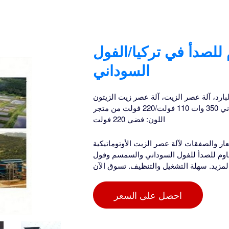
 للصدأ في تركيا/الفول
السوداني
بارد، آلة عصر الزيت، آلة عصر زيت الزيتون
من بذور الكتان والفول السوداني 350 وات 110 فولت/220 فولت من متجر Travel dreams ( 4.5 125 تم البيع )
اللون: فضي 220 فولت
آلة عصر الزيت الأوتوماتيكية BAOSHISHAN على موقع يوباي تركيا، تركيا.
اوم للصدأ للفول السوداني والسمسم وفول
احصل على السعر