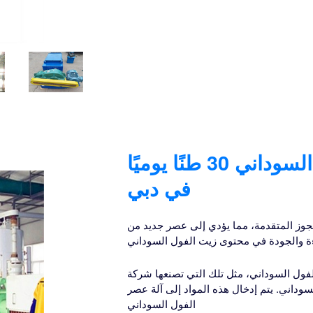
خط معالجة آلة عصر زيت الفول السوداني 30 طنًا يوميًا
في دبي
جوز المتقدمة، مما يؤدي إلى عصر جديد من
ءة والجودة في محتوى زيت الفول السوداني
ني، مثل تلك التي تصنعها شركة Royal Duyvis Wiener، قلب إنتاج زيت الفول
لسوداني. يتم إدخال هذه المواد إلى آلة عصر
الفول السوداني