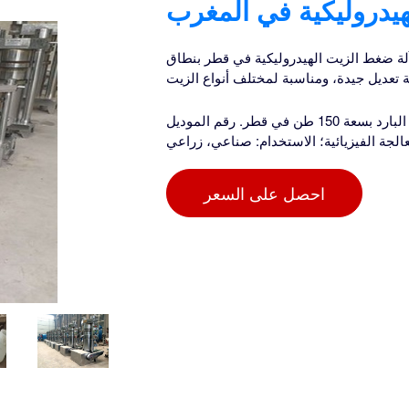
يدروليكية في المغرب
 آلة ضغط الزيت الهيدروليكية في قطر بنطاق
 تعديل جيدة، ومناسبة لمختلف أنواع الزيت
آلة ضغط زيت الفول السوداني الهيدروليكية على البارد بسعة 150 طن في قطر. رقم الموديل: XF 302؛ النوع: آلة
الجة الفيزيائية؛ الاستخدام: صناعي، زراعي
احصل على السعر